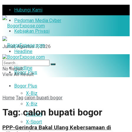
Hubungi Kami
Pedoman Media Cyber
Kebijakan Privasi
Jumat, Agustus 7, 2026
Headline
Headline
No Result
Bogor Plus
View All Result
Bogor Plus
X-Biz
Home
Tag
calon bupati bogor
X-Biz
Tag:
calon bupati bogor
X-Sport
X-Sport
PPP-Gerindra Bakal Ulang Kebersamaan di