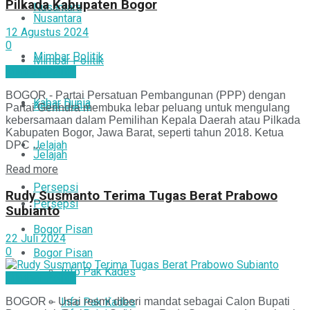
Pilkada Kabupaten Bogor
Nusantara
Nusantara
12 Agustus 2024
0
Mimbar Politik
Mimbar Politik
Mimbar Politik
BOGOR - Partai Persatuan Pembangunan (PPP) dengan
Kabar Dunia
Kabar Dunia
Partai Gerindra membuka lebar peluang untuk mengulang
kebersamaan dalam Pemilihan Kepala Daerah atau Pilkada
Kabupaten Bogor, Jawa Barat, seperti tahun 2018. Ketua
Jelajah
DPC ...
Jelajah
Read more
Persepsi
Rudy Susmanto Terima Tugas Berat Prabowo
Persepsi
Subianto
Bogor Pisan
22 Juli 2024
0
Bogor Pisan
Info Pak Kades
Mimbar Politik
Info Pak Kades
BOGOR – Usai resmi diberi mandat sebagai Calon Bupati