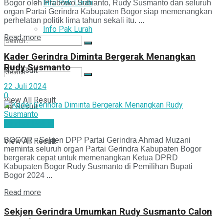
Info Pak Lurah
Bogor oleh Prabowo Subianto, Rudy Susmanto dan seluruh
organ Partai Gerindra Kabupaten Bogor siap memenangkan
perhelatan politik lima tahun sekali itu. ...
Info Pak Lurah
Read more
Kader Gerindra Diminta Bergerak Menangkan
Rudy Susmanto
No Result
22 Juli 2024
0
View All Result
No Result
Mimbar Politik
BOGOR - Sekjen DPP Partai Gerindra Ahmad Muzani
View All Result
meminta seluruh organ Partai Gerindra Kabupaten Bogor
bergerak cepat untuk memenangkan Ketua DPRD
Kabupaten Bogor Rudy Susmanto di Pemilihan Bupati
Bogor 2024 ...
Read more
Sekjen Gerindra Umumkan Rudy Susmanto Calon