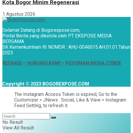
Kota Bogor Minim Regenerasi
1 Agustus 2026
Selamat Datang di Bogorexpose.com,
Portal Berita yang dikelola oleh PT EKSPOSE MEDIA
BERSAMA
SK Kemenkumham RI NOMOR : AHU-0046015.AH.01.01.Tahun
2023
REDAKSI –
HUBUNGI KAMI
– PEDOMAN MEDIA CYBER
Copyright © 2023 BOGOREXPOSE.COM
The Instagram Access Token is expired, Go to the
Customizer > JNews : Social, Like & View > Instagram
Feed Setting, to refresh it.
No Result
View All Result