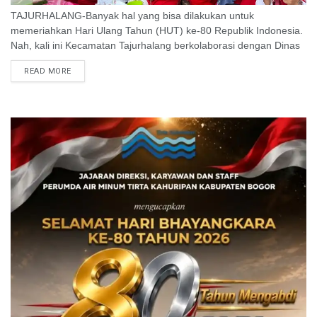
TAJURHALANG-Banyak hal yang bisa dilakukan untuk
memeriahkan Hari Ulang Tahun (HUT) ke-80 Republik Indonesia.
Nah, kali ini Kecamatan Tajurhalang berkolaborasi dengan Dinas
Perindustrian dan Perdagangan (Disdagin) Kabupaten Bogor
READ MORE
menggelar Kecamatan ...