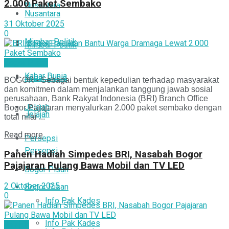
2.000 Paket Sembako
Nusantara
Nusantara
31 Oktober 2025
0
Mimbar Politik
Mimbar Politik
Bogor Pisan
Kabar Dunia
Kabar Dunia
BOGOR - Sebagai bentuk kepedulian terhadap masyarakat
dan komitmen dalam menjalankan tanggung jawab sosial
perusahaan, Bank Rakyat Indonesia (BRI) Branch Office
Jelajah
Bogor Pajajaran menyalurkan 2.000 paket sembako dengan
Jelajah
total nilai ...
Read more
Persepsi
Persepsi
Panen Hadiah Simpedes BRI, Nasabah Bogor
Pajajaran Pulang Bawa Mobil dan TV LED
Bogor Pisan
2 Oktober 2025
Bogor Pisan
0
Info Pak Kades
Info Pak Kades
Jelajah