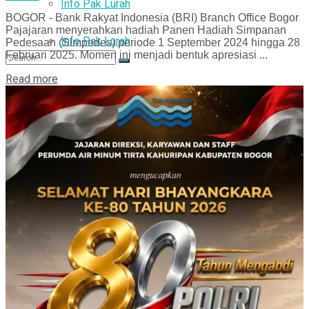
Info Pak Lurah
BOGOR - Bank Rakyat Indonesia (BRI) Branch Office Bogor
Pajajaran menyerahkan hadiah Panen Hadiah Simpanan
Info Pak Lurah
Pedesaan (Simpedes) periode 1 September 2024 hingga 28
Februari 2025. Momen ini menjadi bentuk apresiasi ...
Read more
No Result
View All Result
No Result
View All Result