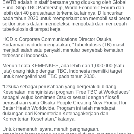
EWTB adalah inisiatif bersama yang didukung oleh Global
Fund, Stop TBC Partnership, World Economic Forum dan
lebih dari 40 perusahaan terkemuka lainnya. Diluncurkan
pada tahun 2020 untuk memperkuat dan memobilisasi peran
sektor bisnis dalam mendeteksi, mengobati dan mencegah
tuberkulosis di tempat kerja.
HCD & Corporate Communications Director Otsuka,
Sudarmadi widodo mengatakan, “Tuberkulosis (TB) masih
menjadi salah satu penyakit menular penyebab kematian
terbesar di Indonesia.
Menurut data KEMENKES, ada lebih dari 1,000,000 (satu
juta) orang hidup dengan TBC. Indonesia memiliki target
untuk mengeliminasi TBC pada tahun 2030.
“Otsuka sebagai perusahaan yang bergerak di bidang
Kesehatan, menginisiasi program “Free TBC at Workplaces”
sebagai wujud komitmen Otsuka sesuai dengan filosofi
perusahaan yaitu Otsuka People Creating New Product for
Better Health Worldwide. Program ini telah mendapat
dukungan dari Kementerian Ketenagakerjaan dan
Kementerian Kesehatan,” katanya.
Untuk memenuhi syarat meraih penghargaan,