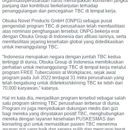
organisasi/perusahaan harus menunjukkan komitmen jangka
panjang dan kontribusi berkelanjutan terhadap
penanggulangan dan pencegahan TBC di tempat kerja.
Otsuka Novel Products GmbH (ONPG) sebagai pusat
pengendali program TBC di perusahaan telah memfasilitasi
atas nominasi penghargaan tersebut. ONPG bekerja erat
dengan Otsuka Group di Indonesia dan afiliasi lainnya, serta
memfasilitasi jejaring kesehatan global yang didedikasikan
untuk menanggulangi TBC.
“Indonesia merupakan negara dengan jumlah TBC kedua
tertinggi di dunia, Otsuka Group di Indonesia memfokuskan
perhatian untuk menanggulangi TBC di tempat kerja melalui
program FREE Tuberculosis at Workplaces, sejak awal
program pada Juli 2022 terdapat 31 mitra perusahaan yang
telah bergabung untuk dideteksi/skrining TBC ke lebih dari
70.000 karyawan,” katanya.
Hal ini kata dia, menjadikan program tersebut sebagai salah
satu program skrining TBC perusahaan terbesar di dunia.
Program ini juga menyediakan dukungan medis dan gizi
bagi mereka yang dinyatakan positif TBC, menghubungkan
mereka dengan layanan kesehatan PUSKESMAS dan
konseling gizi untuk memastikan pasien TBC menerima
asupan gizi yang baik dan segera pulih dan mencapai berat