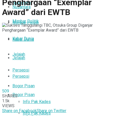
Penghargaan “Exemplar
Nusantara
Nusantara
Award” dari EWTB
Mimbar Politik
Mimbar Politik
Kabar Dunia
Kabar Dunia
Jelajah
Jelajah
Persepsi
Persepsi
Bogor Pisan
509
Bogor Pisan
SHARES
1.5k
Info Pak Kades
VIEWS
Share on Facebook
Share on Twitter
Info Pak Kades