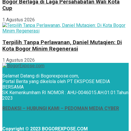
Bogor Berlaga di Laga Persahabatan Wali Kota
Cup
1 Agustus 2026
Terpilih Tanpa Perlawanan, Daniel Mutaqien: Di
Kota Bogor Minim Regenerasi
1 Agustus 2026
Selamat Datang di Bogorexpose.com,
Portal Berita yang dikelola oleh PT EKSPOSE MEDIA
BERSAMA
SK Kemenkumham RI NOMOR : AHU-0046015.AH.01.01.Tahun
2023
REDAKSI –
HUBUNGI KAMI
– PEDOMAN MEDIA CYBER
Copyright © 2023 BOGOREXPOSE.COM