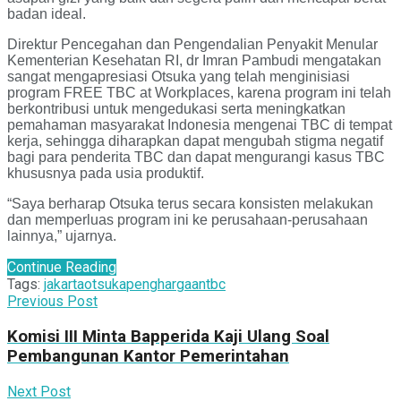
badan ideal.
Direktur Pencegahan dan Pengendalian Penyakit Menular
Kementerian Kesehatan RI, dr Imran Pambudi mengatakan
sangat mengapresiasi Otsuka yang telah menginisiasi
program FREE TBC at Workplaces, karena program ini telah
berkontribusi untuk mengedukasi serta meningkatkan
pemahaman masyarakat Indonesia mengenai TBC di tempat
kerja, sehingga diharapkan dapat mengubah stigma negatif
bagi para penderita TBC dan dapat mengurangi kasus TBC
khususnya pada usia produktif.
“Saya berharap Otsuka terus secara konsisten melakukan
dan memperluas program ini ke perusahaan-perusahaan
lainnya,” ujarnya.
Continue Reading
Tags:
jakarta
otsuka
penghargaan
tbc
Previous Post
Komisi III Minta Bapperida Kaji Ulang Soal
Pembangunan Kantor Pemerintahan
Next Post