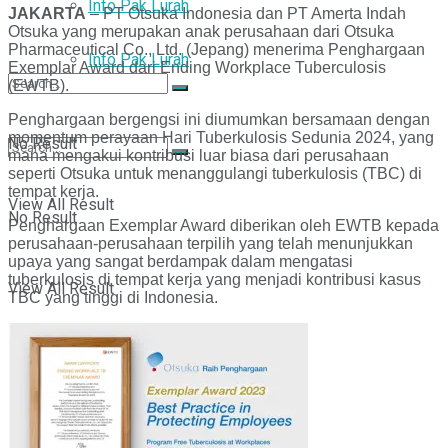
Info Pak Lurah
JAKARTA
– PT Otsuka Indonesia dan PT Amerta Indah
Otsuka yang merupakan anak perusahaan dari Otsuka
Pharmaceutical Co., Ltd. (Jepang) menerima Penghargaan
Info Pak Lurah
Exemplar Award dari Ending Workplace Tuberculosis
(EWTB).
Penghargaan bergengsi ini diumumkan bersamaan dengan
momentum perayaan Hari Tuberkulosis Sedunia 2024, yang
No Result
mana mengakui kontribusi luar biasa dari perusahaan
seperti Otsuka untuk menanggulangi tuberkulosis (TBC) di
tempat kerja.
View All Result
No Result
Penghargaan Exemplar Award diberikan oleh EWTB kepada
perusahaan-perusahaan terpilih yang telah menunjukkan
upaya yang sangat berdampak dalam mengatasi
tuberkulosis di tempat kerja yang menjadi kontribusi kasus
View All Result
TBC yang tinggi di Indonesia.