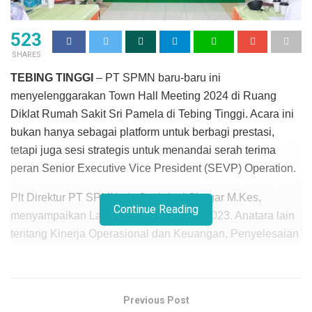
523
SHARES
TEBING TINGGI
– PT SPMN baru-baru ini
menyelenggarakan Town Hall Meeting 2024 di Ruang
Diklat Rumah Sakit Sri Pamela di Tebing Tinggi. Acara ini
bukan hanya sebagai platform untuk berbagi prestasi,
tetapi juga sesi strategis untuk menandai serah terima
peran Senior Executive Vice President (SEVP) Operation.
Plt Direktur PT SPMN, dr. Syahrizal Siregar M.Kes,
Continue Reading
menyampaikan Laporan Kinerja Tahun 2023. Anatara lain
tentang Kinerja Operasional dan Keuangan, Penyelesaian
Pekerjaan 2023 yang sukses, dan target untuk Tahun
2024. Kegiatan tersebut turut dihadiri oleh Bapak Suhendri
selaku Komisaris dan Bapak Ganda Wiatmaja selaku
Previous Post
Sekretaris Komisaris PT SPMN.