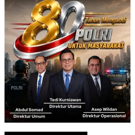
perlunya program kerja, target, dan jadwal kerja di masa
depan menjadi lebih konkret dan rinci, dengan indikator
spesifik per orang untuk menilai kontribusi individual
terhadap profitabilitas perusahaan.
Kegiatan dilanjutkan dengan acara Pisah Sambut untuk
SEVP Operation, menandai transisi dari kepemimpinan
luar biasa Ibu Anastasia Indriyani kepada Bapak Fauzi
Khairul F. Manajemen dan seluruh karyawan/karyawati PT