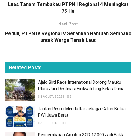
Luas Tanam Tembakau PTPN I Regional 4 Meningkat
Bapak Suhendri merenungkan tentang pentingnya Town
75 Ha
Hall Meeting yang berfungsi sebagai refleksi diri atas
Next Post
pencapaian kami pada tahun 2023. Dia menekankan
Peduli, PTPN IV Regional V Serahkan Bantuan Sembako
upaya berkelanjutan manajemen untuk meningkatkan
untuk Warga Tanah Laut
Kinerja Operasional dan Keuangan, bersama dengan
pengembangan semua unit di bawah PT SPMN, termasuk
Rumah Sakit, Klinik Rawat Inap, dan Klinik Rawat Jalan.
Related
Posts
Perlu diketahui, semua unit PT SPMN telah bekerja sama
dengan BPJS Kesehatan, telah terakreditasi dari
Ajalo Bird Race International Dorong Maluku
Kementerian Kesehatan dengan hasil yang sangat baik
Utara Jadi Destinasi Birdwatching Kelas Dunia
yaitu Paripurna dan Utama, dan memiliki layanan
1 AGUSTUS 2026
0
kesehatan yang komprehensif dan memadai.
Tantan Resmi Mendaftar sebagai Calon Ketua
PWI Jawa Barat
BACA
JUGA
31 JULI 2026
0
Ajalo Bird Race International Dorong Maluku
Pengembalian Amplop SGD 12.000 Jadi Fakta