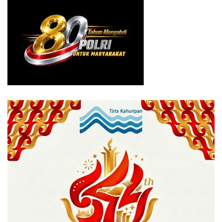
SPMN mengucapkan terima kasih atas dedikasi yang luar
biasa dan komitmen untuk PT SPMN.
“Sekarang, kita menyambut era baru dengan
kepemimpinan Bapak Fauzi Khairul F. Manajemen dan
seluruh karyawan/karyawati percaya bahwa dengan
pengalaman dan pengetahuannya, Bapak Fauzi akan
membawa PT SPMN meraih kesuksesan bersama dan
masa depan yang lebih baik lagi,” pungkasnya. (*)
Tags:
indonesia
Perkebunan
PT spmn
PTPN
Tebing Tinggi