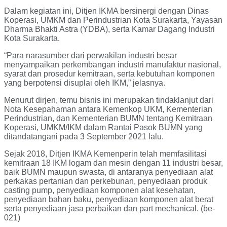
Dalam kegiatan ini, Ditjen IKMA bersinergi dengan Dinas
Koperasi, UMKM dan Perindustrian Kota Surakarta, Yayasan
Dharma Bhakti Astra (YDBA), serta Kamar Dagang Industri
Kota Surakarta.
“Para narasumber dari perwakilan industri besar
menyampaikan perkembangan industri manufaktur nasional,
syarat dan prosedur kemitraan, serta kebutuhan komponen
yang berpotensi disuplai oleh IKM,” jelasnya.
Menurut dirjen, temu bisnis ini merupakan tindaklanjut dari
Nota Kesepahaman antara Kemenkop UKM, Kementerian
Perindustrian, dan Kementerian BUMN tentang Kemitraan
Koperasi, UMKM/IKM dalam Rantai Pasok BUMN yang
ditandatangani pada 3 September 2021 lalu.
Sejak 2018, Ditjen IKMA Kemenperin telah memfasilitasi
kemitraan 18 IKM logam dan mesin dengan 11 industri besar,
baik BUMN maupun swasta, di antaranya penyediaan alat
perkakas pertanian dan perkebunan, penyediaan produk
casting pump, penyediaan komponen alat kesehatan,
penyediaan bahan baku, penyediaan komponen alat berat
serta penyediaan jasa perbaikan dan part mechanical. (be-
021)