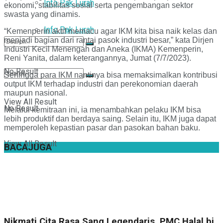
Info Pak Lurah
ekonomi, stabilitas sosial serta pengembangan sektor
swasta yang dinamis.
Info Pak Lurah
“Kemenperin aktif memacu agar IKM kita bisa naik kelas dan
menjadi bagian dari rantai pasok industri besar,” kata Dirjen
Industri Kecil Menengah dan Aneka (IKMA) Kemenperin,
Reni Yanita, dalam keterangannya, Jumat (7/7/2023).
No Result
Sehingga para IKM nantinya bisa memaksimalkan kontribusi
output IKM terhadap industri dan perekonomian daerah
maupun nasional.
View All Result
No Result
Melalui kemitraan ini, ia menambahkan pelaku IKM bisa
lebih produktif dan berdaya saing. Selain itu, IKM juga dapat
memperoleh kepastian pasar dan pasokan bahan baku.
View All Result
BACA
JUGA
Nikmati Cita Rasa Sang Legendaris, PMC Halal bi