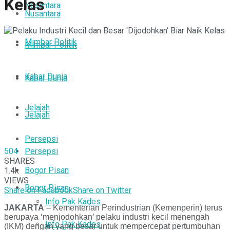
Kelas
Nusantara
Nusantara
Mimbar Politik
Mimbar Politik
Kabar Dunia
Kabar Dunia
Jelajah
Jelajah
Persepsi
504
Persepsi
SHARES
Bogor Pisan
1.4k
VIEWS
Bogor Pisan
Share on Facebook
Share on Twitter
Info Pak Kades
JAKARTA
– Kementerian Perindustrian (Kemenperin) terus
berupaya ‘menjodohkan’ pelaku industri kecil menengah
Info Pak Kades
(IKM) dengan yang besar untuk mempercepat pertumbuhan