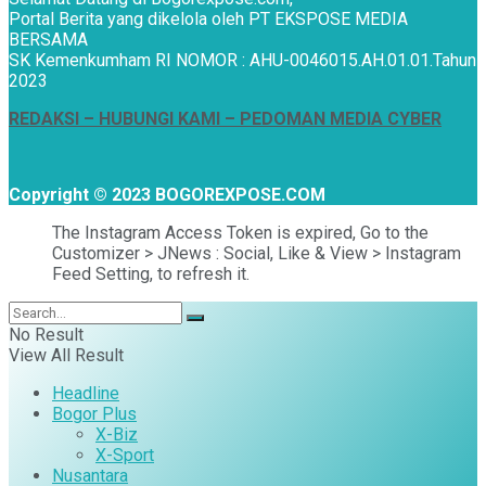
Portal Berita yang dikelola oleh PT EKSPOSE MEDIA
BERSAMA
SK Kemenkumham RI NOMOR : AHU-0046015.AH.01.01.Tahun
2023
REDAKSI –
HUBUNGI KAMI
– PEDOMAN MEDIA CYBER
Copyright © 2023 BOGOREXPOSE.COM
The Instagram Access Token is expired, Go to the
Customizer > JNews : Social, Like & View > Instagram
Feed Setting, to refresh it.
No Result
View All Result
Headline
Bogor Plus
X-Biz
X-Sport
Nusantara