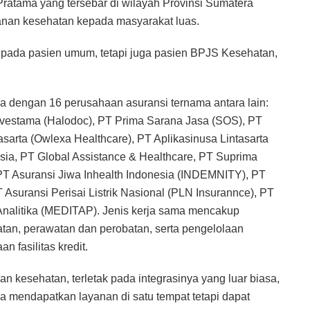
ratama yang tersebar di wilayah Provinsi Sumatera
anan kesehatan kepada masyarakat luas.
pada pasien umum, tetapi juga pasien BPJS Kesehatan,
a dengan 16 perusahaan asuransi ternama antara lain:
nvestama (Halodoc), PT Prima Sarana Jasa (SOS), PT
asarta (Owlexa Healthcare), PT Aplikasinusa Lintasarta
esia, PT Global Assistance & Healthcare, PT Suprima
 PT Asuransi Jiwa Inhealth Indonesia (INDEMNITY), PT
 Asuransi Perisai Listrik Nasional (PLN Insurannce), PT
Analitika (MEDITAP). Jenis kerja sama mencakup
tan, perawatan dan perobatan, serta pengelolaan
 fasilitas kredit.
esehatan, terletak pada integrasinya yang luar biasa,
 mendapatkan layanan di satu tempat tetapi dapat