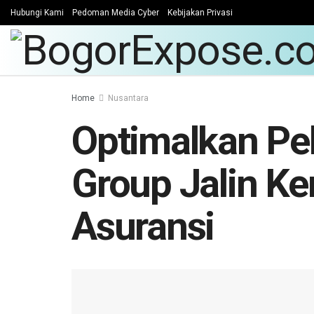
Hubungi Kami
Pedoman Media Cyber
Kebijakan Privasi
Home
Nusantara
Optimalkan Pe
Group Jalin K
Asuransi