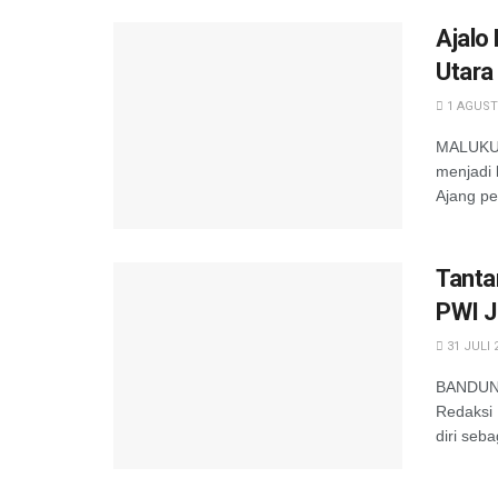
Ajalo
Utara
1 AGUST
MALUKU -
menjadi 
Ajang pe
Tanta
PWI J
31 JULI 
BANDUNG
Redaksi 
diri seba