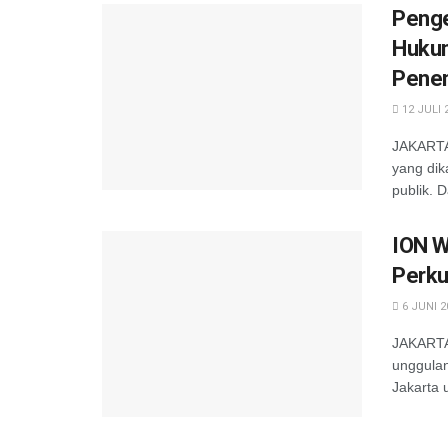
Penge
Hukum
Penen
12 JULI 
JAKARTA 
yang dik
publik. D
ION W
Perku
6 JUNI 2
JAKARTA-
unggula
Jakarta 