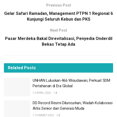
Previous Post
Gelar Safari Ramadan, Management PTPN 1 Regional 6
Kunjungi Seluruh Kebun dan PKS
Next Post
Pasar Merdeka Bakal Direvitalisasi, Penyedia Onderdil
Bekas Tetap Ada
Related
Posts
UNHAN Luluskan 466 Wisudawan, Perkuat SDM
Direktur Utama Karubi Maru, Alfarisi Arifin
Pertahanan di Era Global
mengungkapkan, restoran Yakiniku Jyu (Jyubako)
9 APRIL 2026
0
menyajikan hidangan koki asli Jepang yang sesuai
dengan lidah lokal. Melalui peluncuran ini, Karubi Maru
DD Record Resmi Diluncurkan, Wadah Kolaborasi
Artis Senior dan Generasi Muda
ingin memberikan pengalaman baru dalam menyantap
yakiniku di kemasan Jyubako (bento box) dengan suasana
19 MARET 2026
0