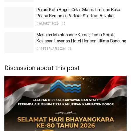
khas Jepang.
Peradi Kota Bogor Gelar Silaturahmi dan Buka
Puasa Bersama, Perkuat Soliditas Advokat
BACA
JUGA
6 MARET 2026
0
UNHAN Luluskan 466 Wisudawan, Perkuat SDM
Masalah Maintenance Kamar, Tamu Soroti
Pertahanan di Era Global
Kesiapan Layanan Hotel Horison Ultima Bandung
9 APRIL 2026
14 FEBRUARI 2026
0
DD Record Resmi Diluncurkan, Wadah
Kolaborasi Artis Senior dan Generasi Muda
Discussion about this post
19 MARET 2026
Peradi Kota Bogor Gelar Silaturahmi dan Buka
Puasa Bersama, Perkuat Soliditas Advokat
6 MARET 2026
Masalah Maintenance Kamar, Tamu Soroti
Kesiapan Layanan Hotel Horison Ultima
Bandung
14 FEBRUARI 2026