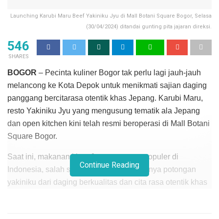
Launching Karubi Maru Beef Yakiniku Jyu di Mall Botani Square Bogor, Selasa
(30/04/2024) ditandai gunting pita jajaran direksi.
546
SHARES
BOGOR
– Pecinta kuliner Bogor tak perlu lagi jauh-jauh
melancong ke Kota Depok untuk menikmati sajian daging
panggang bercitarasa otentik khas Jepang. Karubi Maru,
resto Yakiniku Jyu yang mengusung tematik ala Jepang
dan open kitchen kini telah resmi beroperasi di Mall Botani
Square Bogor.
Saat ini, makanan khas Jepang sangat populer di
Continue Reading
Indonesia, salah satunya Yakiniku. Lezatnya potongan
yakiniku dari daging berkualitas dan cita rasa otentik khas
Jepang kini hadir di Indonesia dalam Karubi Maru – Beef
Yakiniku Jyu.