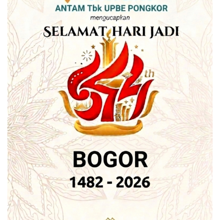
karena dipercaya dapat memberikan tingkat hasil
kematangan yang merata dan memastikan cita rasa yang
konsisten pada setiap potongan daging yang dibakar.
Karubi Maru menyajikan hidangan andalannya – Yakiniku
Jyu, yang dapat dinikmati secara a la carte atau dalam
bentuk paket lengkap dengan sup dan lauk yang sesuai
dengan selera orang Indonesia. Sekotak Karubi Jyu Set
dibuat menggunakan teknik tradisional Jepang, dan hanya
menggunakan bahan-bahan halal yang tersedia di
Indonesia untuk memaksimalkan cita rasa bahan-bahan
tersebut.
Tidak hanya itu, Karubi Maru juga menawarkan banyak
makanan lain seperti salad, tama toji, sukiyaki, ayam dan
seafood, berbagai pilihan saus, menu minuman dan
makanan penutup dan masih banyak lagi untuk
mendukung gaya hidup sehat pecinta yakiniku khas