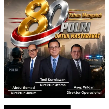
“Karubi Maru memiliki cara unik sendiri dalam menyajikan
masakan yakinikunya. Kami memilih menggunakan
Jyubako atau yang biasa dikenal bento box agar
menghadirkan kesan budaya Jepang. Tidak hanya itu,
pemilihan Jyubako dalam penyajiannya dapat
menambahkan kesan menarik dengan makanan yang
bervariasi, kaya nutrisi, dan terkontrol porsinya,” ujar
Alfarisi Arifin usai melanching resto keduanya di Mall
Botani Square Bogor, Selasa (30/04/2024).
Arifin mengatakan, pihaknya melihat Indonesia memiliki
potensi pasar yang besar dalam bidang kuliner. Menyadari
hal tersebut, kami ingin menghadirkan Beef Yakiniku Jyu di
Indonesia untuk memenuhi keinginan serta kebutuhan
konsumen terhadap kuliner khas Jepang.