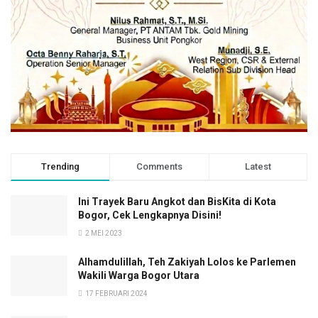
Jepang.
“Dalam memanggang yakiniku, sebaiknya daging tidak
dipanggang terlalu lama. Yakiniku yang dimasak secara
sempurna akan menghasilkan daging yang lembut,
bertekstur, juicy, dan menciptakan rasa yang umami.
Selain itu, kami juga selalu menggunakan daging sapi
berkualitas yang segar serta dimarinasi dengan bumbu
resep Karubi Maru sehingga pelanggan dapat menikmati
kelezatan yakiniku khas Jepang,” ujar Kepala Koki Karubi
Trending
Comments
Latest
Maru, Enomoto Okuto.
Ini Trayek Baru Angkot dan BisKita di Kota
Bogor, Cek Lengkapnya Disini!
2 MEI 2023
Alhamdulillah, Teh Zakiyah Lolos ke Parlemen
Wakili Warga Bogor Utara
17 FEBRUARI 2024