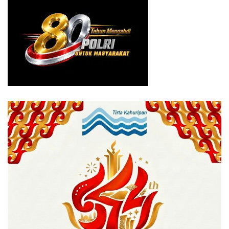
Kami juga memiliki misi untuk menjadi restoran yakiniku
yang tidak hanya menyajikan masakan lezat, tetapi juga
pengalaman bersantap dengan suasana budaya Jepang.
“Spesial di Bogor, kami ingin memenuhi hasrat keponya
pecinta kuliner di Bogor yang sangat tinggi. Dengan
konsep khas Jepang dan harga terjangkau, tentunya
Karubi Maru bisa menjadi pilihan semua kalangan untuk
menikmati sensasi masakan Jepang,” katanya.
Dirinya menambahkan, Indonesia dan Jepang memiliki
budaya menyantap makanan yang tidak jauh berbeda.
Kebiasaan makan masyarakat di dua negara ini terlihat
sama bila dilihat dari konsep makan bersama keluarga
maupun teman.