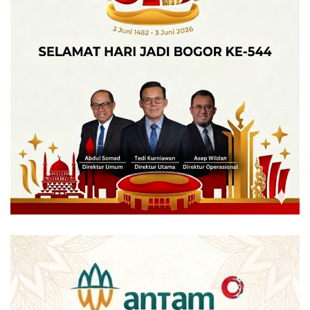
Mengusung konsep open kitchen dan dimasak oleh koki
andal, Karubi Maru ingin memberikan kenyamanan bagi
pelanggan dengan menghindari adanya kemungkinan bau
asap yang akan menempel di baju. Karubi Maru juga
menggunakan alat panggang jet oven dalam proses
memasak yakiniku. Alat panggang jet oven ini dipilih