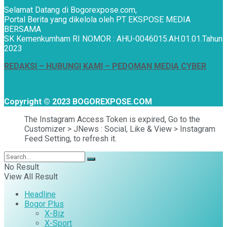
Selamat Datang di Bogorexpose.com,
Portal Berita yang dikelola oleh PT EKSPOSE MEDIA
BERSAMA
SK Kemenkumham RI NOMOR : AHU-0046015.AH.01.01.Tahun
2023
REDAKSI –
HUBUNGI KAMI
– PEDOMAN MEDIA CYBER
Copyright © 2023 BOGOREXPOSE.COM
The Instagram Access Token is expired, Go to the
Customizer > JNews : Social, Like & View > Instagram
Feed Setting, to refresh it.
No Result
View All Result
Headline
Bogor Plus
X-Biz
X-Sport