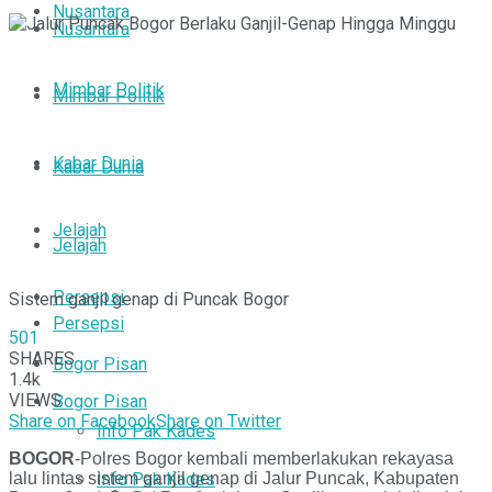
Nusantara
Nusantara
Mimbar Politik
Mimbar Politik
Kabar Dunia
Kabar Dunia
Jelajah
Jelajah
Persepsi
Sistem ganjil genap di Puncak Bogor
Persepsi
501
SHARES
Bogor Pisan
1.4k
VIEWS
Bogor Pisan
Share on Facebook
Share on Twitter
Info Pak Kades
BOGOR
-Polres Bogor kembali memberlakukan rekayasa
lalu lintas sistem ganjil genap di Jalur Puncak, Kabupaten
Info Pak Kades