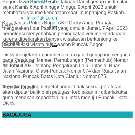
Info Pak Lurah
Bogor, Jawa Barat. Pemberlakuan Ganjil genap ini dimulai
sejak Kamis 6 April hingga Minggu 9 April 2023 untuk
membatasi volume kendaraan saat libur panjang Paskah.
Info Pak Lurah
Kasatlantas Polres Bogor AKP Dicky Anggi Pranata
mengatakan libur Paskah yang dimulai Jumat, 7 April 2023
berpotensi menyebabkan peningkatan volume kendaraan
karena diperkirakan banyak wisatawan berkunjung ke
No Result
lokasi-lokasi wisata di Kawasan Puncak Bogor.
Dicky menjelaskan pemberlakuan ganjil genap ini mengacu
pada Peraturan Menteri Perhubungan (Permenhub) Nomor
View All Result
No Result
84 Tahun 2021 tentang Pengaturan Lalu Lintas di Ruas
Jalan Nasional Ciawi-Puncak Nomor 074 dan Ruas Jalan
Nasional Puncak-Batas Kota Cianjur Nomor 075.
“Kendaraan yang berpelat nomor tidak sesuai peraturan
View All Result
akan diputar balik oleh petugas. Kebijakan ini diberlakukan
guna menekan kepadatan lalu lintas menuju Puncak,” kata
Dicky.
BACA
JUGA