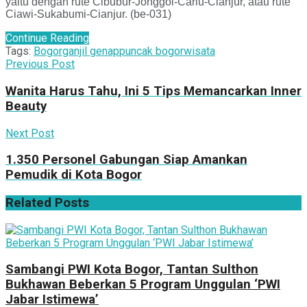
yaitu dengan rute Cibubur-Jonggol-Cariu-Cianjur, atau rute
Ciawi-Sukabumi-Cianjur. (be-031)
Continue Reading
Tags:
Bogor
ganjil genap
puncak bogor
wisata
Previous Post
Wanita Harus Tahu, Ini 5 Tips Memancarkan Inner
Beauty
Next Post
1.350 Personel Gabungan Siap Amankan
Pemudik di Kota Bogor
Related
Posts
Sambangi PWI Kota Bogor, Tantan Sulthon
Bukhawan Beberkan 5 Program Unggulan ‘PWI
Jabar Istimewa’