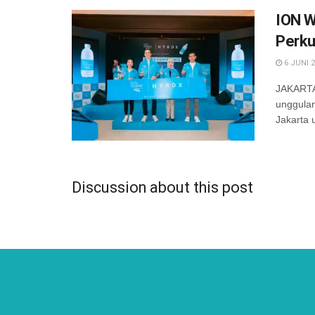
ION W
Perku
6 JUNI 
JAKARTA-
unggula
Jakarta 
Discussion about this post