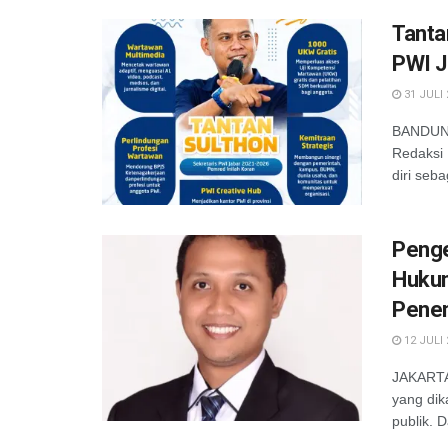
Tanta
PWI J
31 JULI 
BANDUNG
Redaksi 
diri seba
Penge
Hukum
Penen
12 JULI 
JAKARTA 
yang dik
publik. D