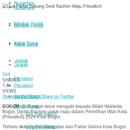
Nusantara
Nusantara
Mimbar Politik
Mimbar Politik
Kabar Dunia
Kabar Dunia
Jelajah
Jelajah
504
Persepsi
SHARES
1.4k
Persepsi
VIEWS
Bogor Pisan
Share on Facebook
Share on Twitter
Bogor Pisan
BOGOR
-Dukungan terus mengalir kepada Wakil Walikota
Bogor, Dedie Rachim untuk maju dalam Pemilihan Wali Kota
Info Pak Kades
(Pilwalkot) 2024 Kota Bogor.
Info Pak Kades
Terbaru dukungan datang dari dari Partai Gelora Kota Bogor.