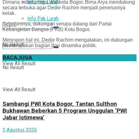
Info Pak Lurah
Dimana sebelumnya Walikota Bogor, Bima Arya mendukung
secara terbuka agar Dedie Rachim menjadi penerusnya
kelak.
Info Pak Lurah
Sebelumnya, dukungan serupa datang dari Partai
Kebangkitan Bangsa (PKB) Kota Bogor.
Merespon hal ini, Dedie Rachim mengatakan, ini dukungan
No Result
ini merupakan bagian dari dinamika politik.
BACA
JUGA
View All Result
No Result
View All Result
Sambangi PWI Kota Bogor, Tantan Sulthon
Bukhawan Beberkan 5 Program Unggulan ‘PWI
Jabar Istimewa’
3 Agustus 2026