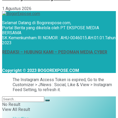
1 Agustus 2026
Selamat Datang di Bogorexpose.com,
Portal Berita yang dikelola oleh PT EKSPOSE MEDIA
BERSAMA
SK Kemenkumham RI NOMOR : AHU-0046015.AH.01.01.Tahun
2023
REDAKSI –
HUBUNGI KAMI
– PEDOMAN MEDIA CYBER
Copyright © 2023 BOGOREXPOSE.COM
The Instagram Access Token is expired, Go to the
Customizer > JNews : Social, Like & View > Instagram
Feed Setting, to refresh it.
No Result
View All Result