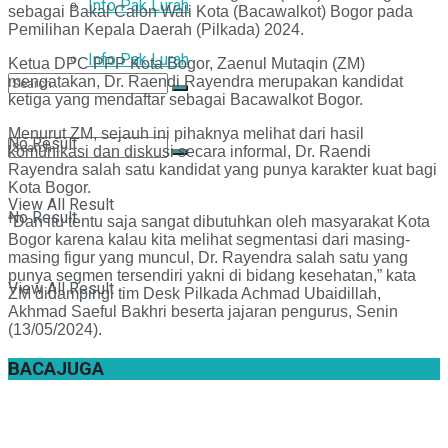
Info Pak Lurah
sebagai Bakal Calon Wali Kota (Bacawalkot) Bogor pada
Pemilihan Kepala Daerah (Pilkada) 2024.
Info Pak Lurah
Ketua DPC PPP Kota Bogor, Zaenul Mutaqin (ZM)
mengatakan, Dr. Raendi Rayendra merupakan kandidat
ketiga yang mendaftar sebagai Bacawalkot Bogor.
Menurut ZM, sejauh ini pihaknya melihat dari hasil
No Result
komunikasi dan diskusi secara informal, Dr. Raendi
Rayendra salah satu kandidat yang punya karakter kuat bagi
Kota Bogor.
View All Result
No Result
“Dan itu tentu saja sangat dibutuhkan oleh masyarakat Kota
Bogor karena kalau kita melihat segmentasi dari masing-
masing figur yang muncul, Dr. Rayendra salah satu yang
punya segmen tersendiri yakni di bidang kesehatan,” kata
View All Result
ZM didampingi tim Desk Pilkada Achmad Ubaidillah,
Akhmad Saeful Bakhri beserta jajaran pengurus, Senin
(13/05/2024).
BACA
JUGA