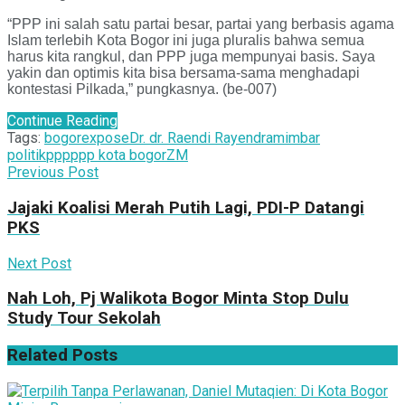
“PPP ini salah satu partai besar, partai yang berbasis agama
Islam terlebih Kota Bogor ini juga pluralis bahwa semua
harus kita rangkul, dan PPP juga mempunyai basis. Saya
yakin dan optimis kita bisa bersama-sama menghadapi
kontestasi Pilkada,” pungkasnya. (be-007)
Continue Reading
Tags:
bogorexpose
Dr. dr. Raendi Rayendra
mimbar
politik
ppp
ppp kota bogor
ZM
Previous Post
Jajaki Koalisi Merah Putih Lagi, PDI-P Datangi
PKS
Next Post
Nah Loh, Pj Walikota Bogor Minta Stop Dulu
Study Tour Sekolah
Related
Posts