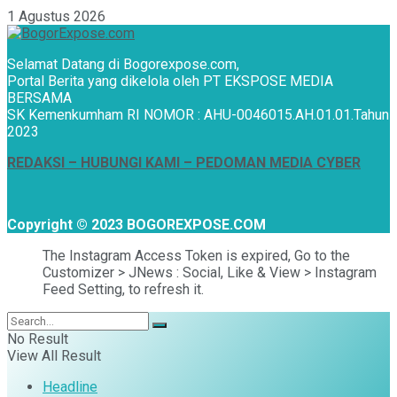
1 Agustus 2026
Selamat Datang di Bogorexpose.com,
Portal Berita yang dikelola oleh PT EKSPOSE MEDIA
BERSAMA
SK Kemenkumham RI NOMOR : AHU-0046015.AH.01.01.Tahun
2023
REDAKSI –
HUBUNGI KAMI
– PEDOMAN MEDIA CYBER
Copyright © 2023 BOGOREXPOSE.COM
The Instagram Access Token is expired, Go to the
Customizer > JNews : Social, Like & View > Instagram
Feed Setting, to refresh it.
No Result
View All Result
Headline