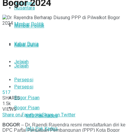
Bogor 2024
Nusantara
Nusantara
Mimbar Politik
Mimbar Politik
Kabar Dunia
Kabar Dunia
Jelajah
Jelajah
Persepsi
Persepsi
517
Bogor Pisan
SHARES
1.5k
Bogor Pisan
VIEWS
Share on Facebook
Share on Twitter
Info Pak Kades
BOGOR
– Dr. Raendi Rayendra resmi mendaftarkan diri ke
Info Pak Kades
DPC Partai Persatuan Pembangunan (PPP) Kota Bogor