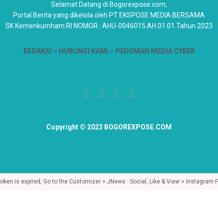
Selamat Datang di Bogorexpose.com,
Portal Berita yang dikelola oleh PT EKSPOSE MEDIA BERSAMA
SK Kemenkumham RI NOMOR : AHU-0046015.AH.01.01.Tahun 2023
REDAKSI –
HUBUNGI KAMI
– PEDOMAN MEDIA CYBER
Copyright © 2023 BOGOREXPOSE.COM
en is expired, Go to the Customizer > JNews : Social, Like & View > Instagram Fee