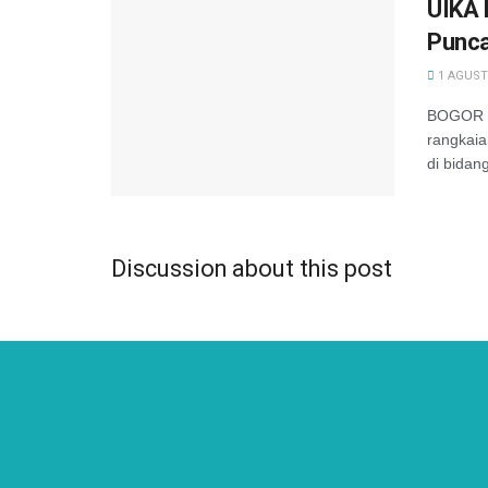
UIKA 
Punca
1 AGUST
BOGOR —
rangkaia
di bidang
Discussion about this post