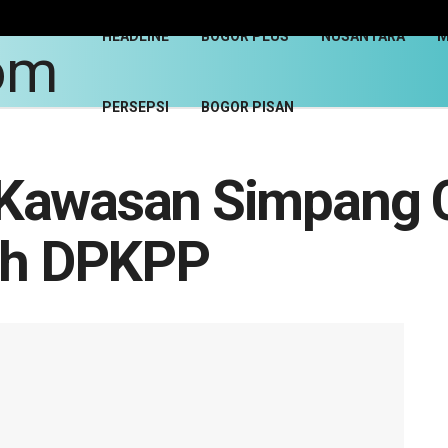
HEADLINE
BOGOR PLUS
NUSANTARA
M
PERSEPSI
BOGOR PISAN
Kawasan Simpang C
leh DPKPP