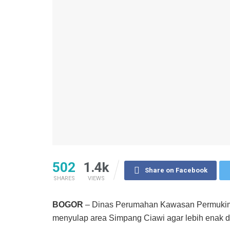
502
1.4k
Share on Facebook
SHARES
VIEWS
BOGOR
– Dinas Perumahan Kawasan Permukim
menyulap area Simpang Ciawi agar lebih enak 