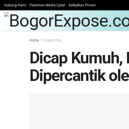
Hubungi Kami
Pedoman Media Cyber
Kebijakan Privasi
Home
Bogor Plus
Dicap Kumuh, 
Dipercantik o