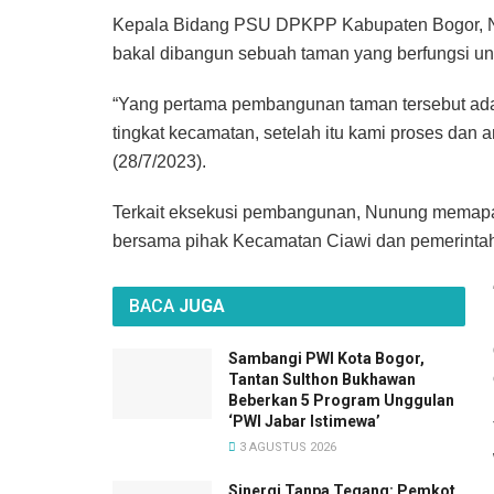
Kepala Bidang PSU DPKPP Kabupaten Bogor, N
bakal dibangun sebuah taman yang berfungsi un
“Yang pertama pembangunan taman tersebut ada
tingkat kecamatan, setelah itu kami proses dan a
(28/7/2023).
Terkait eksekusi pembangunan, Nunung memapar
bersama pihak Kecamatan Ciawi dan pemerinta
BACA
JUGA
Sambangi PWI Kota Bogor,
Tantan Sulthon Bukhawan
Beberkan 5 Program Unggulan
‘PWI Jabar Istimewa’
3 AGUSTUS 2026
Sinergi Tanpa Tegang: Pemkot