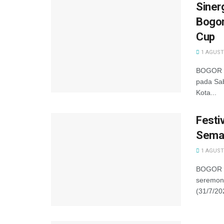
Siner
Bogor
Cup
1 AGUST
BOGOR –
pada Sab
Kota...
Festi
Semar
1 AGUST
BOGOR —
seremoni
(31/7/20