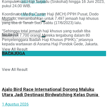
Info Pak Lurah
Komputerisasi Haji Terpadu (Siskohat) hingga 16 Juni 2023,
pukul 24.00 WIB.
Koordinator Media Center Haji (MCH) PPIH Pusat, Dodo
Info Pak Lurah
Murtado, menambahkan untuk 7.497 jemaah haji khusus
yang tiba di Tanah Suci Sabtu (17/6/2023) lalu.
“Sehingga total jemaah haji khusus yang sudah tiba
No Result
sebanyak 7.700 orang. Mereka tergabung dalam 80
Penyelenggara Ibadah Haji Khusus (PIHK),” jelasnya
kepada wartawan di Asrama Haji Pondok Gede, Jakarta.
View All Result
No Result
BACA
JUGA
View All Result
Ajalo Bird Race International Dorong Maluku
Utara Jadi Destinasi Birdwatching Kelas Dunia
1 Agustus 2026