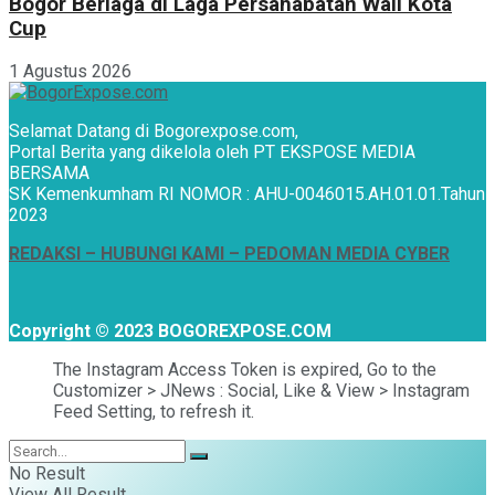
Bogor Berlaga di Laga Persahabatan Wali Kota
Cup
1 Agustus 2026
Selamat Datang di Bogorexpose.com,
Portal Berita yang dikelola oleh PT EKSPOSE MEDIA
BERSAMA
SK Kemenkumham RI NOMOR : AHU-0046015.AH.01.01.Tahun
2023
REDAKSI –
HUBUNGI KAMI
– PEDOMAN MEDIA CYBER
Copyright © 2023 BOGOREXPOSE.COM
The Instagram Access Token is expired, Go to the
Customizer > JNews : Social, Like & View > Instagram
Feed Setting, to refresh it.
No Result
View All Result