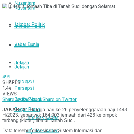
Nusantara
Nusantara
Mimbar Politik
Mimbar Politik
Kabar Dunia
Kabar Dunia
Jelajah
Jelajah
499
Persepsi
SHARES
1.4k
Persepsi
VIEWS
Bogor Pisan
Share on Facebook
Share on Twitter
Bogor Pisan
JAKARTA
– Hingga hari ke-26 penyelenggaraan haji 1443
H/2023, sebanyak 164.003 jemaah dari 426 kelompok
Info Pak Kades
terbang (kloter) tiba di Tanah Suci.
Info Pak Kades
Data tersebut dilansir dari Sistem Informasi dan