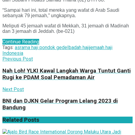
“Sampai hari ini, total mereka yang wafat di Arab Saudi
sebanyak 79 jemaah,” ungkapnya.
Meliputi 45 jemaah wafat di Mekkah, 31 jemaah di Madinah
dan 3 jemaah di Jeddah. (be-021)
Continue Reading
Tags:
asrama haji pondok gede
Ibadah haji
jemaah haji
Indonesia
Previous Post
Nah Loh! YLKI Kawal Langkah Warga Tuntut Ganti
Rugi ke PDAM Soal Pemadaman Air
Next Post
BNI dan DJKN Gelar Program Lelang 2023 di
Bandung
Related
Posts