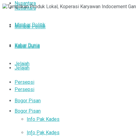
Nusantara
Nusantara
Mimbar Politik
Mimbar Politik
Kabar Dunia
Kabar Dunia
Jelajah
Jelajah
Persepsi
Persepsi
Bogor Pisan
Bogor Pisan
Info Pak Kades
Info Pak Kades