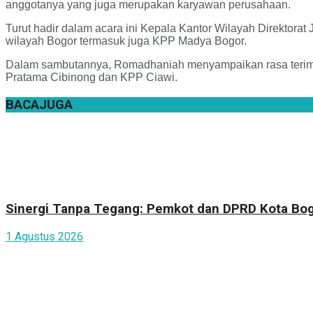
anggotanya yang juga merupakan karyawan perusahaan.
Turut hadir dalam acara ini Kepala Kantor Wilayah Direktora
wilayah Bogor termasuk juga KPP Madya Bogor.
Dalam sambutannya, Romadhaniah menyampaikan rasa terima 
Pratama Cibinong dan KPP Ciawi.
BACA
JUGA
Sinergi Tanpa Tegang: Pemkot dan DPRD Kota Bogo
1 Agustus 2026