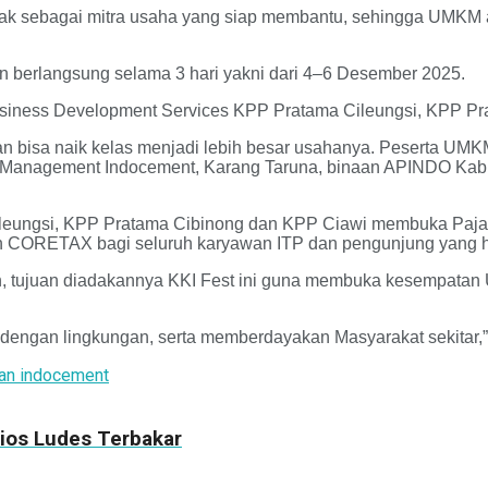
 sebagai mitra usaha yang siap membantu, sehingga UMKM ak
n berlangsung selama 3 hari yakni dari 4–6 Desember 2025.
 Business Development Services KPP Pratama Cileungsi, KPP P
 bisa naik kelas menjadi lebih besar usahanya. Peserta UMKM
Management Indocement, Karang Taruna, binaan APINDO Kabupa
leungsi, KPP Pratama Cibinong dan KPP Ciawi membuka Paja
un CORETAX bagi seluruh karyawan ITP dan pengunjung yang h
an, tujuan diadakannya KKI Fest ini guna membuka kesempata
P dengan lingkungan, serta memberdayakan Masyarakat sekitar,”
an indocement
ios Ludes Terbakar