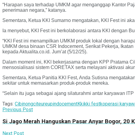
“Harapan saya terhadap UMKM agar menganggap Kantor Pajak
penerimaan negara,” katanya.
Sementara, Ketua KKI Sumarno mengatakan, KKI Fest ini aka
Ia menyebut, KKI Fest ini berkolaborasi antara KKI dengan
“KKI Fest ini menampilkan UMKM produk lokal dengan harapan
UMKM desa binaan CSR Indocement, Serikat Pekerja, Ikatan 
kepada Aktualita.co.id. Jum’at (5/12/25).
Dalam moment ini, KKI bekerjasama dengan KPP Pratama Ci
mensosialisasi sistem CORETAX serta melayani aktivasi ak
Sementara, Ketua Panitia KKI Fest, Anda Sutisna mengatak
sekitar untuk memasarkan produk-produk mereka.
“Selain itu juga sebagai ajang silaturahmi antar karyawan IT
Tags:
Cibinong
citeureup
indocement
Kki
kki fest
koperasi karyaw
Previous Post
Si Jago Merah Hanguskan Pasar Anyar Bogor, 20 K
Next Post