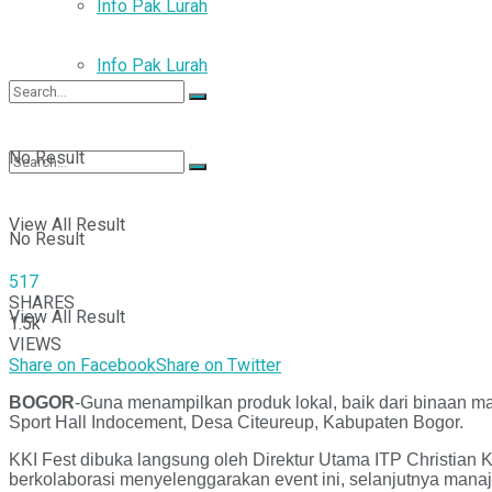
Info Pak Lurah
Info Pak Lurah
No Result
View All Result
No Result
517
SHARES
View All Result
1.5k
VIEWS
Share on Facebook
Share on Twitter
BOGOR
-Guna menampilkan produk lokal, baik dari binaan ma
Sport Hall Indocement, Desa Citeureup, Kabupaten Bogor.
KKI Fest dibuka langsung oleh Direktur Utama ITP Christian
berkolaborasi menyelenggarakan event ini, selanjutnya mana