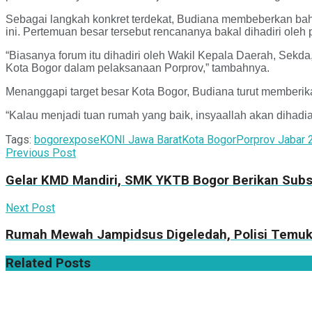
Sebagai langkah konkret terdekat, Budiana membeberkan bahw
ini. Pertemuan besar tersebut rencananya bakal dihadiri oleh
“Biasanya forum itu dihadiri oleh Wakil Kepala Daerah, Sek
Kota Bogor dalam pelaksanaan Porprov,” tambahnya.
Menanggapi target besar Kota Bogor, Budiana turut memberika
“Kalau menjadi tuan rumah yang baik, insyaallah akan dihadia
Tags:
bogorexpose
KONI Jawa Barat
Kota Bogor
Porprov Jabar 
Previous Post
Gelar KMD Mandiri, SMK YKTB Bogor Berikan Subs
Next Post
Rumah Mewah Jampidsus Digeledah, Polisi Temuka
Related
Posts