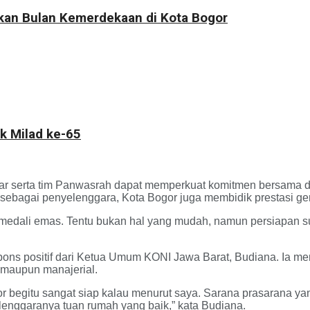
kkan Bulan Kemerdekaan di Kota Bogor
k Milad ke-65
bar serta tim Panwasrah dapat memperkuat komitmen bersama de
 sebagai penyelenggara, Kota Bogor juga membidik prestasi gem
 100 medali emas. Tentu bukan hal yang mudah, namun persiapan
ons positif dari Ketua Umum KONI Jawa Barat, Budiana. Ia me
s maupun manajerial.
 begitu sangat siap kalau menurut saya. Sarana prasarana ya
elenggaranya tuan rumah yang baik,” kata Budiana.