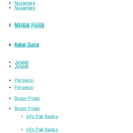
Nusantara
Nusantara
Mimbar Politik
Mimbar Politik
Kabar Dunia
Kabar Dunia
Jelajah
Jelajah
Persepsi
Persepsi
Bogor Pisan
Bogor Pisan
Info Pak Kades
Info Pak Kades