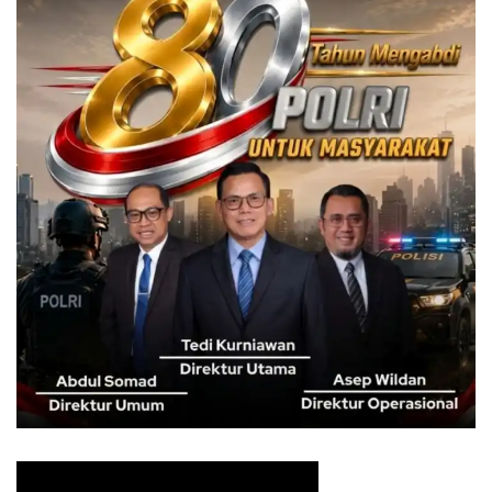
ke tanah air seluruhnya dalam keadaan sehat walafiat
pada 2 Agustus 2023, dan landing di Bandara Soekarno
Hatta insya Allah pada pukul 21.10 WIB,” imbuhnya. (be-
031/*)
Tags:
burhanudin
jemaah haji
sekda kabupaten bogor