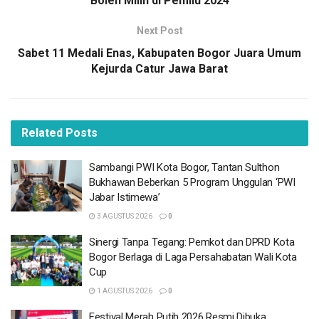
Boleh Milih di Pemilu 2024
Sekda mengingatkan, kepada seluruh calon jamaah haji
Kabupaten Bogor agar senantiasa menjaga kesehatan
Next Post
fisik, mental juga kekompakan dalam menjalankan ibadah
Sabet 11 Medali Enas, Kabupaten Bogor Juara Umum
haji.
Kejurda Catur Jawa Barat
BACA
JUGA
Related
Posts
Sambangi PWI Kota Bogor, Tantan Sulthon
Bukhawan Beberkan 5 Program Unggulan ‘PWI
Jabar Istimewa’
Sambangi PWI Kota Bogor, Tantan Sulthon
3 AGUSTUS 2026
Bukhawan Beberkan 5 Program Unggulan ‘PWI
Jabar Istimewa’
Sinergi Tanpa Tegang: Pemkot dan DPRD Kota
Bogor Berlaga di Laga Persahabatan Wali Kota
3 AGUSTUS 2026
0
Cup
Sinergi Tanpa Tegang: Pemkot dan DPRD Kota
1 AGUSTUS 2026
Bogor Berlaga di Laga Persahabatan Wali Kota
Festival Merah Putih 2026 Resmi Dibuka,
Cup
Semarakkan Bulan Kemerdekaan di Kota
1 AGUSTUS 2026
0
Bogor
1 AGUSTUS 2026
Festival Merah Putih 2026 Resmi Dibuka,