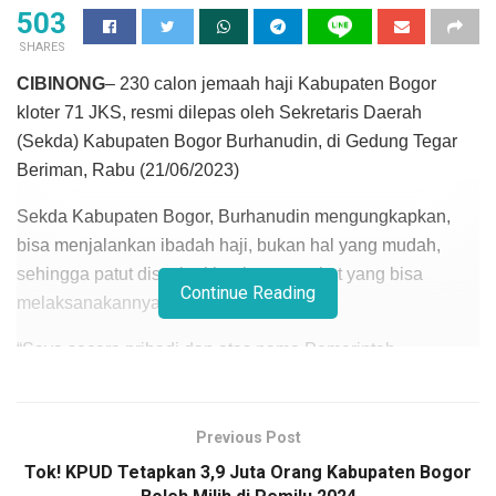
503
SHARES
CIBINONG
– 230 calon jemaah haji Kabupaten Bogor
kloter 71 JKS, resmi dilepas oleh Sekretaris Daerah
(Sekda) Kabupaten Bogor Burhanudin, di Gedung Tegar
Beriman, Rabu (21/06/2023)
Sekda Kabupaten Bogor, Burhanudin mengungkapkan,
bisa menjalankan ibadah haji, bukan hal yang mudah,
sehingga patut disyukuri bagi masyarakat yang bisa
Continue Reading
melaksanakannya tahun ini.
“Saya secara pribadi dan atas nama Pemerintah
Kabupaten Bogor mengucapkan selamat barakallah,
kepada bapak dan ibu yang memperoleh kesempatan
untuk menunaikan ibadah haji menjadi tamu Allah SWT di
Previous Post
tanah suci,” katanya.
Tok! KPUD Tetapkan 3,9 Juta Orang Kabupaten Bogor