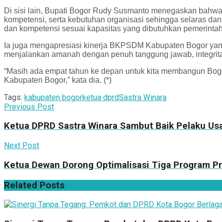
Di sisi lain, Bupati Bogor Rudy Susmanto menegaskan bahwa 
kompetensi, serta kebutuhan organisasi sehingga selaras dan
dan kompetensi sesuai kapasitas yang dibutuhkan pemerintah 
Ia juga mengapresiasi kinerja BKPSDM Kabupaten Bogor yang d
menjalankan amanah dengan penuh tanggung jawab, integritas
“Masih ada empat tahun ke depan untuk kita membangun Bogo
Kabupaten Bogor,” kata dia. (*)
Tags:
kabupaten bogor
ketua dprd
Sastra Winara
Previous Post
Ketua DPRD Sastra Winara Sambut Baik Pelaku Us
Next Post
Ketua Dewan Dorong Optimalisasi Tiga Program Pr
Related
Posts