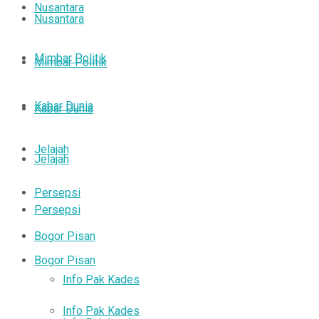
Nusantara
Nusantara
Mimbar Politik
Mimbar Politik
Kabar Dunia
Kabar Dunia
Jelajah
Jelajah
Persepsi
Persepsi
Bogor Pisan
Bogor Pisan
Info Pak Kades
Info Pak Kades