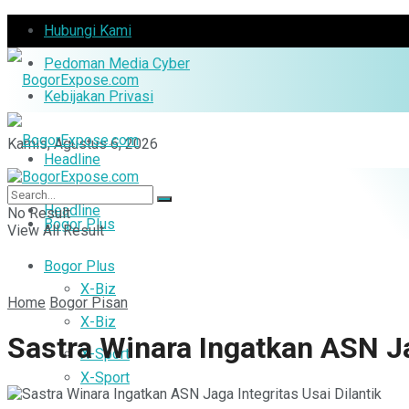
Hubungi Kami
Pedoman Media Cyber
Kebijakan Privasi
Kamis, Agustus 6, 2026
Headline
Headline
No Result
Bogor Plus
View All Result
Bogor Plus
X-Biz
Home
Bogor Pisan
X-Biz
Sastra Winara Ingatkan ASN Ja
X-Sport
X-Sport