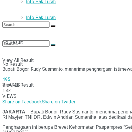
Info Pak Lurah
Info Pak Lurah
No Result
View All Result
No Result
Bupati Bogor, Rudy Susmanto, menerima penghargaan istimew
495
SHARES
View All Result
1.4k
VIEWS
Share on Facebook
Share on Twitter
JAKARTA
– Bupati Bogor, Rudy Susmanto, menerima peng
RI Mayjen TNI DR. Edwin Andrian Sumantha, atas dedikasi 
Penghargaan ini berupa Brevet Kehormatan Paspampres “Se