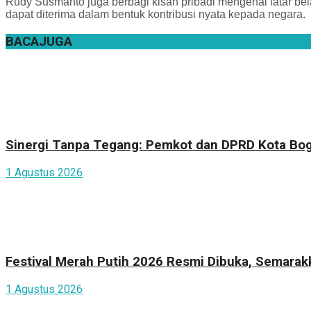
Rudy Susmanto juga berbagi kisah pribadi mengenai latar be
dapat diterima dalam bentuk kontribusi nyata kepada negara.
BACA
JUGA
Sinergi Tanpa Tegang: Pemkot dan DPRD Kota Bogo
1 Agustus 2026
Festival Merah Putih 2026 Resmi Dibuka, Semara
1 Agustus 2026