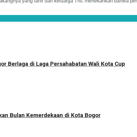
lakangnya yang lahir dari keluarga TNI, menekankan bahwa pen
r Berlaga di Laga Persahabatan Wali Kota Cup
kkan Bulan Kemerdekaan di Kota Bogor