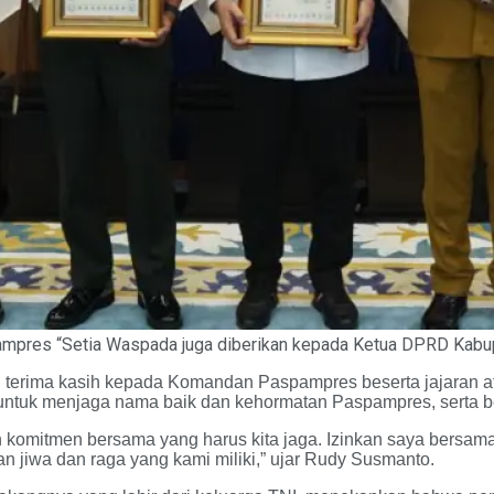
pres “Setia Waspada juga diberikan kepada Ketua DPRD Kabup
terima kasih kepada Komandan Paspampres beserta jajaran a
n untuk menjaga nama baik dan kehormatan Paspampres, serta
 komitmen bersama yang harus kita jaga. Izinkan saya bersama 
jiwa dan raga yang kami miliki,” ujar Rudy Susmanto.