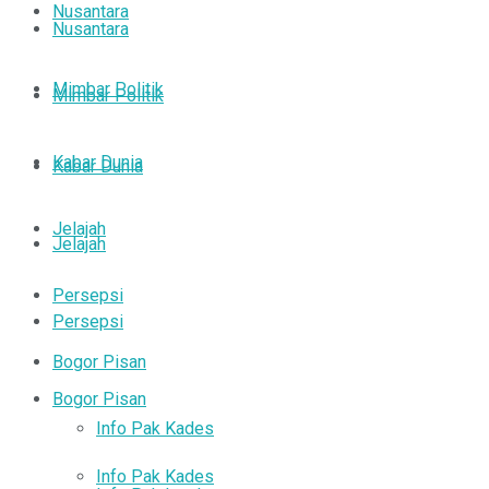
Nusantara
Nusantara
Mimbar Politik
Mimbar Politik
Kabar Dunia
Kabar Dunia
Jelajah
Jelajah
Persepsi
Persepsi
Bogor Pisan
Bogor Pisan
Info Pak Kades
Info Pak Kades