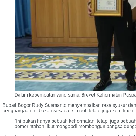
Dalam kesempatan yang sama, Brevet Kehormatan Paspam
Bupati Bogor Rudy Susmanto menyampaikan rasa syukur dan 
penghargaan ini bukan sekadar simbol, tetapi juga komitme
“Ini bukan hanya sebuah kehormatan, tetapi juga sebuah
pemerintahan, ikut mengabdi membangun bangsa dengan 