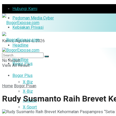
Hubungi Kami
Pedoman Media Cyber
Kebijakan Privasi
Kamis, Agustus 6, 2026
Headline
Headline
No Result
Bogor Plus
View All Result
Bogor Plus
X-Biz
Home
Bogor Pisan
X-Biz
Rudy Susmanto Raih Brevet K
X-Sport
X-Sport