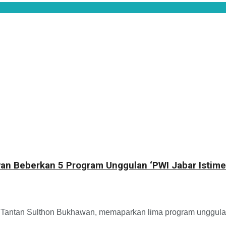
an Beberkan 5 Program Unggulan ‘PWI Jabar Istime
antan Sulthon Bukhawan, memaparkan lima program unggulan 