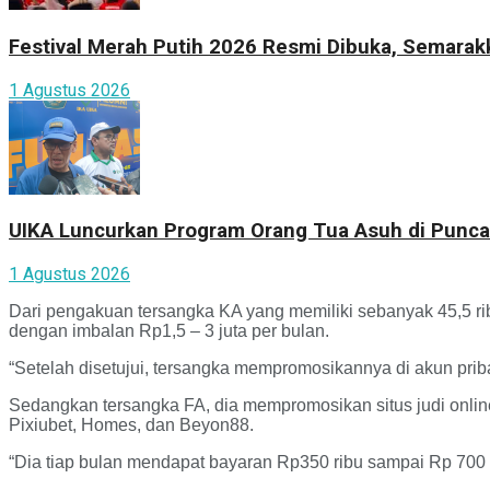
Festival Merah Putih 2026 Resmi Dibuka, Semara
1 Agustus 2026
UIKA Luncurkan Program Orang Tua Asuh di Punca
1 Agustus 2026
Dari pengakuan tersangka KA yang memiliki sebanyak 45,5 rib
dengan imbalan Rp1,5 – 3 juta per bulan.
“Setelah disetujui, tersangka mempromosikannya di akun prib
Sedangkan tersangka FA, dia mempromosikan situs judi online 
Pixiubet, Homes, dan Beyon88.
“Dia tiap bulan mendapat bayaran Rp350 ribu sampai Rp 700 r