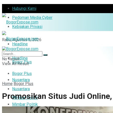
Hubungi Kami
Pedoman Media Cyber
Kebijakan Privasi
Rabu, Agustus 5, 2026
Headline
Headline
No Result
Bogor Plus
View All Result
Bogor Plus
Nusantara
Home
Bogor Plus
Nusantara
Promosikan Situs Judi Online,
Mimbar Politik
Mimbar Politik