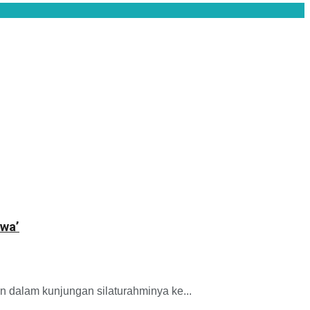
wa’
dalam kunjungan silaturahminya ke...