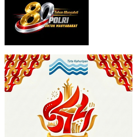
Kabupaten Bogor)
6. Nurdin (Direktur Generasi Perbantuan dan Kerja Sama
pada Direktorat Jendral Bina Adminstrasi Wilayah
Kementrian Dalam Negeri)
7. Tubagus Hairul Dwi (Diretur Fasilitasi Lembaga
Kemasyarakatan dan Adab Desa PKK dan Posyandu pada
Diretorat Jendral Bina Pemerintahan Desa Kementrian
Dalam Negeri)
8. Soebiantoro (Kepala Dinas PUPR)
9. Risnandar Mandiwa SSTP (PLH Seksi Direjen Politik
dan TUN Direktur Kemasyarakatan
10. Yeti Rahmat (Asisten Deputi Infrastruktur Ekonomi dan
Kesejahteraan Rakyat Kementrian Dalam Negwri).
Tags:
iwan setiawan
ketua dprd
pj bupati bogor
Rudy susmanto