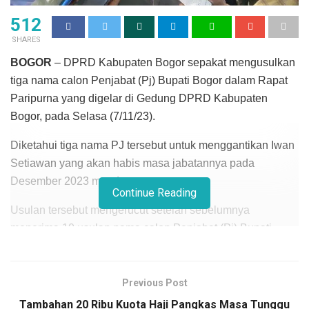
512
SHARES
BOGOR
– DPRD Kabupaten Bogor sepakat mengusulkan
tiga nama calon Penjabat (Pj) Bupati Bogor dalam Rapat
Paripurna yang digelar di Gedung DPRD Kabupaten
Bogor, pada Selasa (7/11/23).
Diketahui tiga nama PJ tersebut untuk menggantikan Iwan
Setiawan yang akan habis masa jabatannya pada
Desember 2023 mendatang.
Continue Reading
Usulan tersebut mengerucut setelah sebelumnya
menerima 10 usulan nama calon Penjabat (Pj) Bupati
Bogor.
Ketiga nama tersebut diantaranya Kepala Dinas
Previous Post
Pendidikan (Kadisdik) Kabupaten Bogor, Juanda
Tambahan 20 Ribu Kuota Haji Pangkas Masa Tunggu