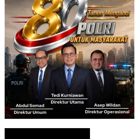
Menurut Rudy Susmanto, usulan calon Pj tersebut didapat
dari rekomendasi kelompok masyarakat dan fraksi DPRD.
“DPRD Kabupaten menerima usulan dan rekomendasi
dari beberapa kelompok masyarakay dan fraksi-fraksi
DPRD Kabupaten Bogor,” jelasnya.
Berikut 10 nama calon Pj Bupati Bogor yang diusulkan,
diantaranya
1. Engkus Sutisna (Staff Ahli Gubernur Jawa Barat bidang
hukum pemerintah dan politik)
2. Zaenudin MA (Ketua PCNU Kabupaten Bogor)
3. AKBP Iman Imanudin (Wakil Direktur Narkoba Polda
Metro Jaya)
4. Adang Suptandar (Auditor Ahli Utama Inspektorat
Kabupaten Bogor)
5. Juanda Dimansyah (Kepala Dinas Pendidikan