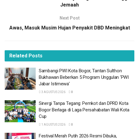
Dimansyah.
Jemaah
BACA
JUGA
Next Post
Awas, Masuk Musim Hujan Penyakit DBD Meningkat
Sambangi PWI Kota Bogor, Tantan Sulthon
Bukhawan Beberkan 5 Program Unggulan ‘PWI
Jabar Istimewa’
3 AGUSTUS 2026
Related
Posts
Sinergi Tanpa Tegang: Pemkot dan DPRD Kota
Bogor Berlaga di Laga Persahabatan Wali Kota
Sambangi PWI Kota Bogor, Tantan Sulthon
Cup
Bukhawan Beberkan 5 Program Unggulan ‘PWI
1 AGUSTUS 2026
Jabar Istimewa’
Festival Merah Putih 2026 Resmi Dibuka,
3 AGUSTUS 2026
0
Semarakkan Bulan Kemerdekaan di Kota
Bogor
Sinergi Tanpa Tegang: Pemkot dan DPRD Kota
1 AGUSTUS 2026
Bogor Berlaga di Laga Persahabatan Wali Kota
Cup
UIKA Luncurkan Program Orang Tua Asuh di
Puncak Milad ke-65
1 AGUSTUS 2026
0
1 AGUSTUS 2026
Festival Merah Putih 2026 Resmi Dibuka,