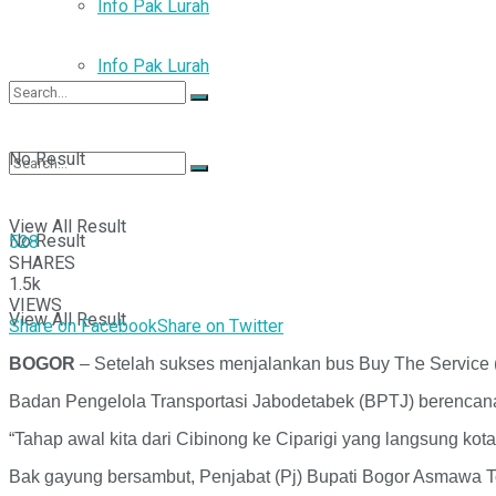
Info Pak Lurah
Info Pak Lurah
No Result
View All Result
No Result
528
SHARES
1.5k
VIEWS
View All Result
Share on Facebook
Share on Twitter
BOGOR
– Setelah sukses menjalankan bus Buy The Service 
Badan Pengelola Transportasi Jabodetabek (BPTJ) berencan
“Tahap awal kita dari Cibinong ke Ciparigi yang langsung kot
Bak gayung bersambut, Penjabat (Pj) Bupati Bogor Asmawa