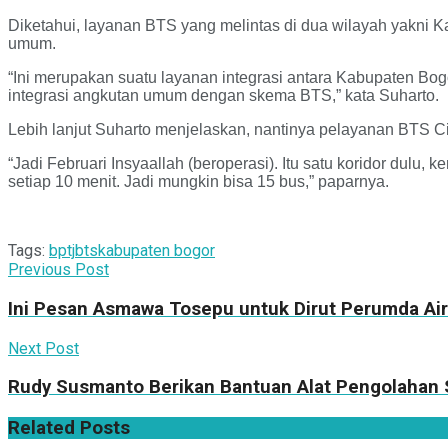
Diketahui, layanan BTS yang melintas di dua wilayah yakni
umum.
“Ini merupakan suatu layanan integrasi antara Kabupaten Bo
integrasi angkutan umum dengan skema BTS,” kata Suharto.
Lebih lanjut Suharto menjelaskan, nantinya pelayanan BTS Cib
“Jadi Februari Insyaallah (beroperasi). Itu satu koridor dulu,
setiap 10 menit. Jadi mungkin bisa 15 bus,” paparnya.
Tags:
bptj
bts
kabupaten bogor
Previous Post
Ini Pesan Asmawa Tosepu untuk Dirut Perumda Air
Next Post
Rudy Susmanto Berikan Bantuan Alat Pengolahan
Related
Posts