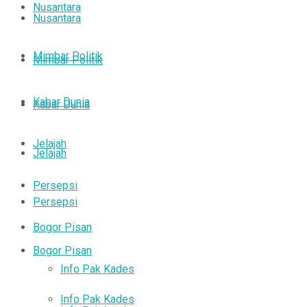
Nusantara
Nusantara
Mimbar Politik
Mimbar Politik
Kabar Dunia
Kabar Dunia
Jelajah
Jelajah
Persepsi
Persepsi
Bogor Pisan
Bogor Pisan
Info Pak Kades
Info Pak Kades