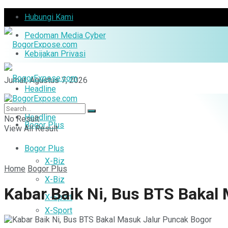
Hubungi Kami
Pedoman Media Cyber
Kebijakan Privasi
Jumat, Agustus 7, 2026
Headline
Headline
No Result
Bogor Plus
View All Result
Bogor Plus
X-Biz
Home
Bogor Plus
X-Biz
Kabar Baik Ni, Bus BTS Bakal
X-Sport
X-Sport