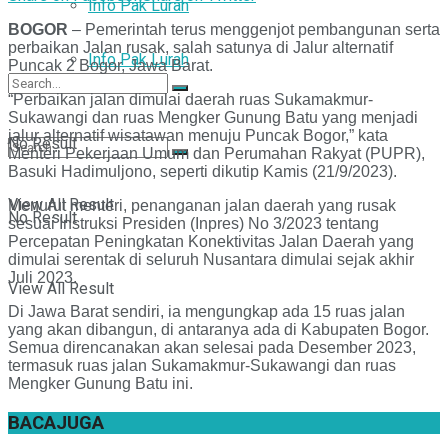
Info Pak Lurah
BOGOR
– Pemerintah terus menggenjot pembangunan serta
perbaikan Jalan rusak, salah satunya di Jalur alternatif
Info Pak Lurah
Puncak 2 Bogor, Jawa Barat.
“Perbaikan jalan dimulai daerah ruas Sukamakmur-
Sukawangi dan ruas Mengker Gunung Batu yang menjadi
jalur alternatif wisatawan menuju Puncak Bogor,” kata
No Result
Menteri Pekerjaan Umum dan Perumahan Rakyat (PUPR),
Basuki Hadimuljono, seperti dikutip Kamis (21/9/2023).
View All Result
Menurut menteri, penanganan jalan daerah yang rusak
No Result
sesuai Instruksi Presiden (Inpres) No 3/2023 tentang
Percepatan Peningkatan Konektivitas Jalan Daerah yang
dimulai serentak di seluruh Nusantara dimulai sejak akhir
Juli 2023.
View All Result
Di Jawa Barat sendiri, ia mengungkap ada 15 ruas jalan
yang akan dibangun, di antaranya ada di Kabupaten Bogor.
Semua direncanakan akan selesai pada Desember 2023,
termasuk ruas jalan Sukamakmur-Sukawangi dan ruas
Mengker Gunung Batu ini.
BACA
JUGA