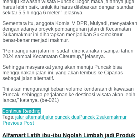
menuju kawasan wisata Puncak Bogor, maka jalannya juga
harus lebih baik, untuk itu harus dilebarkan dengan standar
sekitar 5,5 hingga 6 meter,” jelasnya.
Sementara itu, anggota Komisi V DPR, Mulyadi, menyatakan
dengan adanya proyek pembangunan jalan di Kecamatan
Sukamakmur ini diharapkan menjadikan Sukamakmur
benar-benar menjadi makmur.
“Pembangunan jalan ini sudah direncanakan sampai tahun
2024 sampai Kecamatan Citeureup,” jelasnya.
Sehingga masyarakat yang akan menuju Puncak bisa
menggunakan jalan ini, yang akan tembus ke Cipanas
sebagai jalan alternatif.
“Ini akan mengurangi beban volume kendaraan di kawasan
Puncak, sehingga perjalanan ke destinasi wisata akan lebih
lancar,” katanya. (be-021)
Continue Reading
Tags:
jalur alternatif
jalur puncak dua
Puncak 2
sukamakmur
Previous Post
Alfamart Latih ibu-ibu Ngolah Limbah jadi Produk