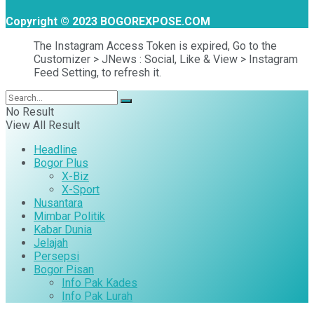
Copyright © 2023 BOGOREXPOSE.COM
The Instagram Access Token is expired, Go to the
Customizer > JNews : Social, Like & View > Instagram
Feed Setting, to refresh it.
No Result
View All Result
Headline
Bogor Plus
X-Biz
X-Sport
Nusantara
Mimbar Politik
Kabar Dunia
Jelajah
Persepsi
Bogor Pisan
Info Pak Kades
Info Pak Lurah