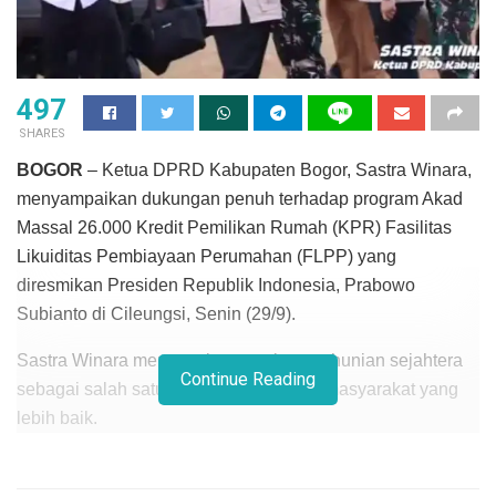
497
SHARES
BOGOR
– Ketua DPRD Kabupaten Bogor, Sastra Winara,
menyampaikan dukungan penuh terhadap program Akad
Massal 26.000 Kredit Pemilikan Rumah (KPR) Fasilitas
Likuiditas Pembiayaan Perumahan (FLPP) yang
diresmikan Presiden Republik Indonesia, Prabowo
Subianto di Cileungsi, Senin (29/9).
Sastra Winara menegaskan pentingnya hunian sejahtera
Continue Reading
sebagai salah satu pondasi kehidupan masyarakat yang
lebih baik.
Menurut Sastra Winara, keberadaan rumah subsidi
menjadi bentuk nyata perhatian pemerintah terhadap