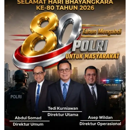
Presiden Prabowo menyebut realisasi 26.000 unit rumah
telah melampaui target awal 25.000 unit, dan menyebutnya
sebagai “anomali positif” dalam tradisi pembangunan di
Indonesia.
Ketua DPRD Kabupaten Bogor, Sastra Winara, menilai
pencapaian tersebut membuktikan keseriusan pemerintah
pusat dalam memenuhi janji kepada rakyat.
Ia berharap Kabupaten Bogor sebagai salah satu daerah
dengan jumlah penduduk terbesar di Indonesia bisa
mendapatkan alokasi rumah subsidi yang lebih besar.
Sinergi Pemerintah Daerah
Sastra Winara juga memberikan apresiasi atas kehadiran
Bupati Bogor, Rudy Susmanto, dalam acara tersebut.
Menurutnya, kolaborasi antara pemerintah pusat, daerah,