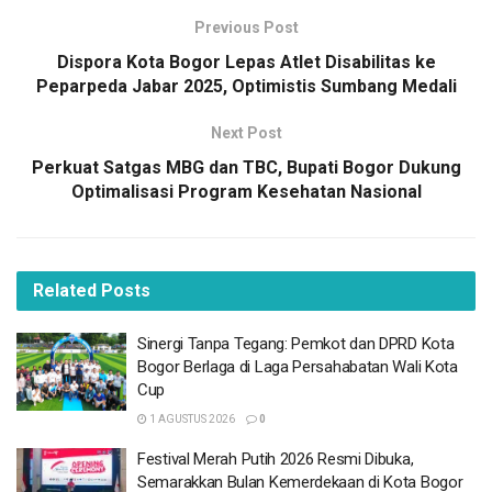
masyarakat kecil yang membutuhkan tempat tinggal layak.
Previous Post
Dispora Kota Bogor Lepas Atlet Disabilitas ke
Program ini sekaligus menunjukkan komitmen
Peparpeda Jabar 2025, Optimistis Sumbang Medali
pemerintahan Prabowo-Gibran dalam mendorong
kesejahteraan rakyat melalui penyediaan perumahan.
Next Post
Perkuat Satgas MBG dan TBC, Bupati Bogor Dukung
BACA
JUGA
Optimalisasi Program Kesehatan Nasional
Sinergi Tanpa Tegang: Pemkot dan DPRD Kota
Bogor Berlaga di Laga Persahabatan Wali Kota
Cup
Related
Posts
1 AGUSTUS 2026
Festival Merah Putih 2026 Resmi Dibuka,
Sinergi Tanpa Tegang: Pemkot dan DPRD Kota
Semarakkan Bulan Kemerdekaan di Kota
Bogor Berlaga di Laga Persahabatan Wali Kota
Bogor
Cup
1 AGUSTUS 2026
1 AGUSTUS 2026
0
Usung Konsep Bookstore dan Cafe, Gramedia
Festival Merah Putih 2026 Resmi Dibuka,
Buka Gerai Baru di Bogor
Semarakkan Bulan Kemerdekaan di Kota Bogor
30 JULI 2026