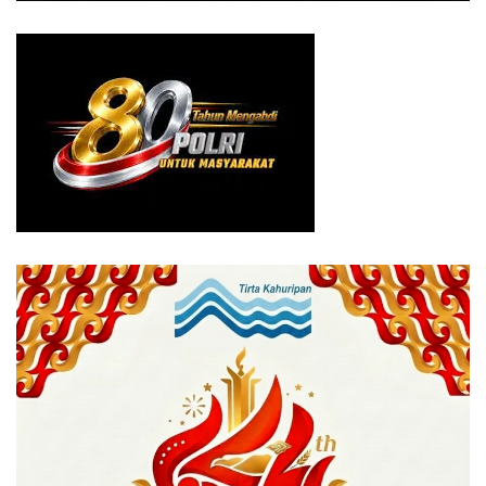
dan DPRD menjadi kunci agar program ini tepat sasaran
dan memberikan manfaat langsung bagi masyarakat.
Kami ingin memastikan keluarga berpenghasilan rendah,
generasi muda, serta masyarakat yang belum memiliki
rumah bisa memperoleh kesempatan. Hunian sejahtera
adalah modal dasar untuk membangun masa depan yang
lebih baik,” tambah Sastra Winara.
DPRD Kabupaten Bogor, lanjutnya, siap mengawal
berbagai program pembangunan perumahan rakyat
melalui dukungan regulasi maupun penganggaran yang
berpihak pada kepentingan masyarakat luas.
Tags:
bogorexpose
Hunian Sejahtera
prabowo
Program Perumahan
Sastra Winara