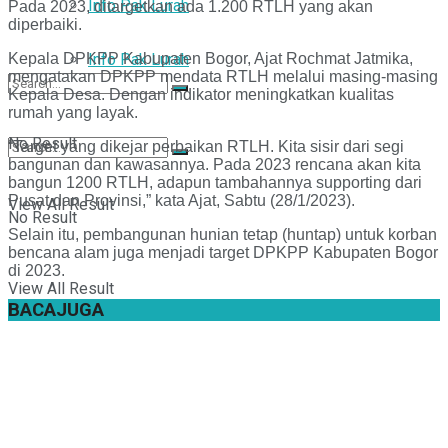
Info Pak Lurah
Pada 2023, ditargetkan ada 1.200 RTLH yang akan
diperbaiki.
Kepala DPKPP Kabupaten Bogor, Ajat Rochmat Jatmika,
Info Pak Lurah
mengatakan DPKPP mendata RTLH melalui masing-masing
Kepala Desa. Dengan indikator meningkatkan kualitas
rumah yang layak.
No Result
“Target yang dikejar perbaikan RTLH. Kita sisir dari segi
bangunan dan kawasannya. Pada 2023 rencana akan kita
bangun 1200 RTLH, adapun tambahannya supporting dari
Pusat dan Provinsi,” kata Ajat, Sabtu (28/1/2023).
View All Result
No Result
Selain itu, pembangunan hunian tetap (huntap) untuk korban
bencana alam juga menjadi target DPKPP Kabupaten Bogor
di 2023.
View All Result
BACA
JUGA