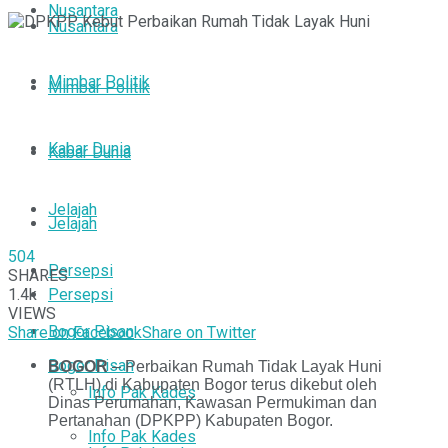
Nusantara
Nusantara
Mimbar Politik
Mimbar Politik
Kabar Dunia
Kabar Dunia
Jelajah
Jelajah
504
Persepsi
SHARES
1.4k
Persepsi
VIEWS
Bogor Pisan
Share on Facebook
Share on Twitter
Bogor Pisan
BOGOR
– Perbaikan Rumah Tidak Layak Huni
(RTLH) di Kabupaten Bogor terus dikebut oleh
Info Pak Kades
Dinas Perumahan, Kawasan Permukiman dan
Pertanahan (DPKPP) Kabupaten Bogor.
Info Pak Kades