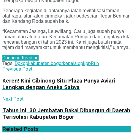
merupakan wajah Kabupaten Bogor.
Beberapa kegiatan di antaranya ialah revitalisasi taman
olahraga, alun-alun cirimekar, jalur pedestrian Tegar Beriman
dan Kandang Roda sudah baik.
“Kecamatan Jasinga, Leuwiliang, Cariu juga sudah punya
taman atau alun-alun. Kecamatan Rumpin dan Tenjolaya kita
rencana bangun di tahun 2023 ini. Kami juga butuh mata
tajam dari masyarakat untuk membantu mengkritisi,” ujarnya.
Continue Reading
Tags:
Dpkpp
kabupaten bogor
kepala dpkpp
Rtlh
Previous Post
Keren! Kini Cibinong Situ Plaza Punya Aviari
Lengkap dengan Aneka Satwa
Next Post
Tahun Ini, 30 Jembatan Bakal Dibangun di Daerah
Terisolasi Kabupaten Bogor
Related
Posts