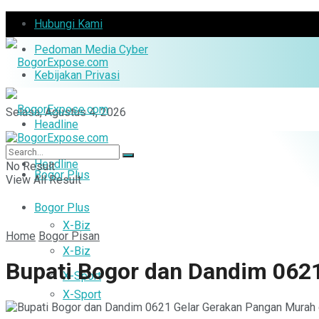
Hubungi Kami
Pedoman Media Cyber
Kebijakan Privasi
Selasa, Agustus 4, 2026
Headline
Headline
No Result
Bogor Plus
View All Result
Bogor Plus
X-Biz
Home
Bogor Pisan
X-Biz
Bupati Bogor dan Dandim 0621
X-Sport
X-Sport