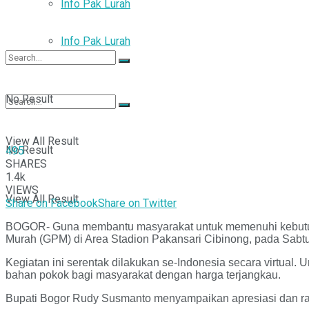
Info Pak Lurah
Info Pak Lurah
No Result
View All Result
No Result
495
SHARES
1.4k
VIEWS
View All Result
Share on Facebook
Share on Twitter
BOGOR- Guna membantu masyarakat untuk memenuhi kebutuh
Murah (GPM) di Area Stadion Pakansari Cibinong, pada Sabtu 
Kegiatan ini serentak dilakukan se-Indonesia secara virtua
bahan pokok bagi masyarakat dengan harga terjangkau.
Bupati Bogor Rudy Susmanto menyampaikan apresiasi dan ras