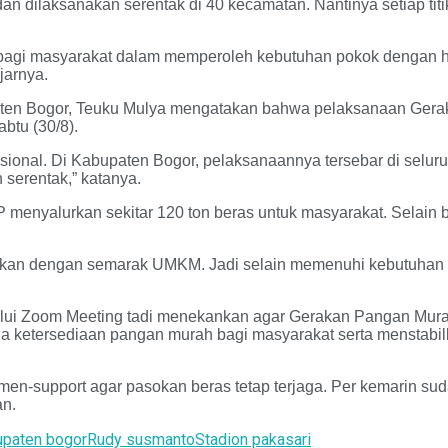
an dilaksanakan serentak di 40 kecamatan. Nantinya setiap ti
i bagi masyarakat dalam memperoleh kebutuhan pokok dengan 
jarnya.
en Bogor, Teuku Mulya mengatakan bahwa pelaksanaan Geraka
btu (30/8).
ional. Di Kabupaten Bogor, pelaksanaannya tersebar di seluru
 serentak,” katanya.
menyalurkan sekitar 120 ton beras untuk masyarakat. Selain be
kaikan dengan semarak UMKM. Jadi selain memenuhi kebutuhan 
alui Zoom Meeting tadi menekankan agar Gerakan Pangan Murah 
a ketersediaan pangan murah bagi masyarakat serta menstabil
en-support agar pasokan beras tetap terjaga. Per kemarin suda
an.
upaten bogor
Rudy susmanto
Stadion pakasari