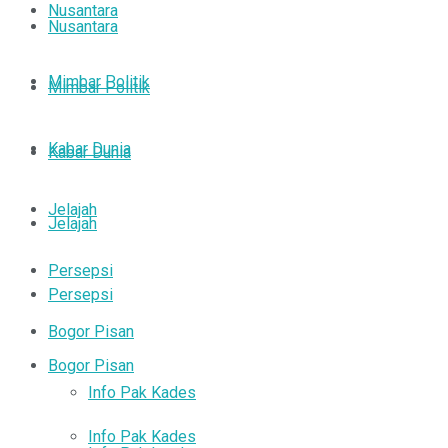
Nusantara
Nusantara
Mimbar Politik
Mimbar Politik
Kabar Dunia
Kabar Dunia
Jelajah
Jelajah
Persepsi
Persepsi
Bogor Pisan
Bogor Pisan
Info Pak Kades
Info Pak Kades