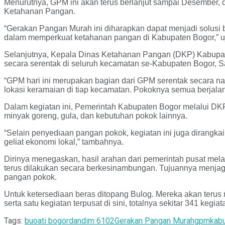
Menurutnya, GPM ini akan terus berlanjut sampai Desember, d
Ketahanan Pangan.
“Gerakan Pangan Murah ini diharapkan dapat menjadi solus
dalam memperkuat ketahanan pangan di Kabupaten Bogor,” u
Selanjutnya, Kepala Dinas Ketahanan Pangan (DKP) Kabupat
secara serentak di seluruh kecamatan se-Kabupaten Bogor, Sa
“GPM hari ini merupakan bagian dari GPM serentak secara nas
lokasi keramaian di tiap kecamatan. Pokoknya semua berjalan
Dalam kegiatan ini, Pemerintah Kabupaten Bogor melalui DKP 
minyak goreng, gula, dan kebutuhan pokok lainnya.
“Selain penyediaan pangan pokok, kegiatan ini juga dirang
geliat ekonomi lokal,” tambahnya.
Dirinya menegaskan, hasil arahan dari pemerintah pusat mel
terus dilakukan secara berkesinambungan. Tujuannya menjag
pangan pokok.
Untuk ketersediaan beras ditopang Bulog. Mereka akan terus m
serta satu kegiatan terpusat di sini, totalnya sekitar 341 kegiat
Tags:
buoati bogor
dandim 6102
Gerakan Pangan Murah
gpm
kab