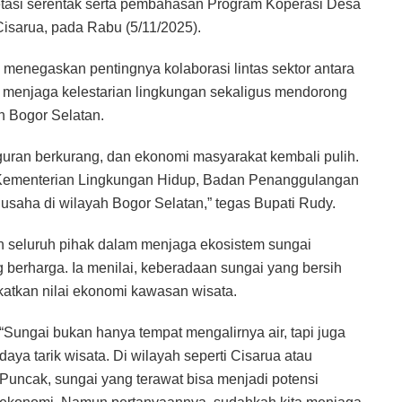
tasi serentak serta pembahasan Program Koperasi Desa
 Cisarua, pada Rabu (5/11/2025).
enegaskan pentingnya kolaborasi lintas sektor antara
 menjaga kelestarian lingkungan sekaligus mendorong
h Bogor Selatan.
guran berkurang, dan ekonomi masyarakat kembali pulih.
 Kementerian Lingkungan Hidup, Badan Penanggulangan
usaha di wilayah Bogor Selatan,” tegas Bupati Rudy.
n seluruh pihak dalam menjaga ekosistem sungai
 berharga. Ia menilai, keberadaan sungai yang bersih
gkatkan nilai ekonomi kawasan wisata.
“Sungai bukan hanya tempat mengalirnya air, tapi juga
daya tarik wisata. Di wilayah seperti Cisarua atau
Puncak, sungai yang terawat bisa menjadi potensi