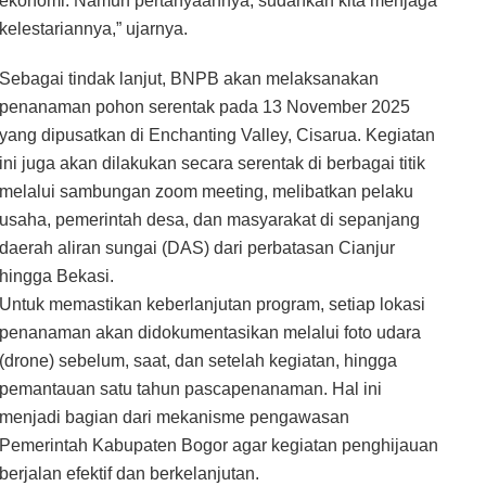
ekonomi. Namun pertanyaannya, sudahkah kita menjaga
kelestariannya,” ujarnya.
Sebagai tindak lanjut, BNPB akan melaksanakan
penanaman pohon serentak pada 13 November 2025
yang dipusatkan di Enchanting Valley, Cisarua. Kegiatan
ini juga akan dilakukan secara serentak di berbagai titik
melalui sambungan zoom meeting, melibatkan pelaku
usaha, pemerintah desa, dan masyarakat di sepanjang
daerah aliran sungai (DAS) dari perbatasan Cianjur
hingga Bekasi.
Untuk memastikan keberlanjutan program, setiap lokasi
penanaman akan didokumentasikan melalui foto udara
(drone) sebelum, saat, dan setelah kegiatan, hingga
pemantauan satu tahun pascapenanaman. Hal ini
menjadi bagian dari mekanisme pengawasan
Pemerintah Kabupaten Bogor agar kegiatan penghijauan
berjalan efektif dan berkelanjutan.