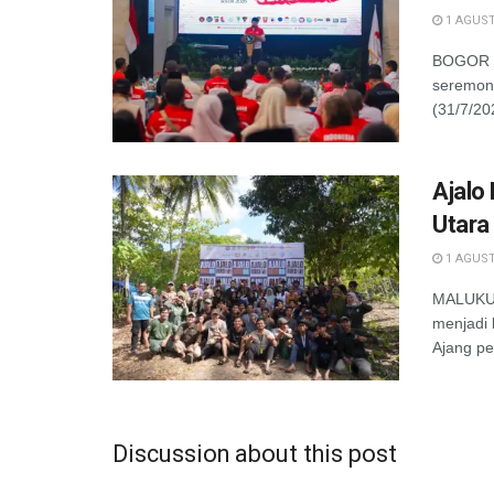
1 AGUST
BOGOR —
seremoni
(31/7/20
Ajalo
Utara
1 AGUST
MALUKU -
menjadi 
Ajang pe
Discussion about this post