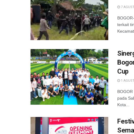
7 AGUST
BOGOR- D
terkait 
Kecamata
Siner
Bogor
Cup
1 AGUST
BOGOR –
pada Sab
Kota...
Festi
Semar