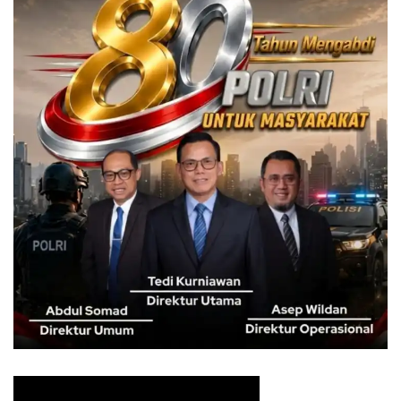
fasilitasi pendampingan perizinan, produksi, kemasan,
sertifikasi dan sebagainya,” katanya.
Burhanudin meminta para pelaku UMKM juga terus
meningkatkan kapasitasnya, baik dalam hal teknik
produksi, manajemen dan pemasaran serta memperluas
jejaring dengan stakeholder dan sesama pelaku UMKM.
“Dengan sinergi, kolaborasi dan kemitraan yang baik
antara Pemkab Bogor bersama stakeholder, insya Allah
potensi UMKM Kabupaten Bogor dapat terangkat, naik
kelas, maju, berkembang dan sejahtera,” ujar Burhanudin.
Kepala Badan Kesatuan Bangsa dan Politik
(Bakesbangpol) Kabupaten Bogor, Bambang W. Tawekal
menjelaskan, kegiatan Compas hari ini adalah angkatan
yang ke lima dan diikuti sekitar 27 ormas.
Pemkab Bogor mengajak ormas untuk sama-sama