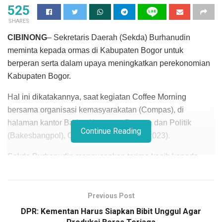
525
SHARES
CIBINONG
– Sekretaris Daerah (Sekda) Burhanudin
meminta kepada ormas di Kabupaten Bogor untuk
berperan serta dalam upaya meningkatkan perekonomian
Kabupaten Bogor.
Hal ini dikatakannya, saat kegiatan Coffee Morning
bersama organisasi kemasyarakatan (Compas), di
halaman kantor Badan Kesatuan Bangsa dan Politik
Continue Reading
(Bakesbangpol), Cibinong, Kamis (21/9/2023).
Sekda Burhanudin mengucapkan terima kasih kepada
organisasi masyarakat atas dedikasi dan kontribusinya
selama ini memberikan dorongan, motivasi, bahkan
membantu Pemkab Bogor mengawal program
Previous Post
pembangunan, salah satunya program meningkatkan
DPR: Kementan Harus Siapkan Bibit Unggul Agar
perekonomian masyarakat melalui UMKM yang berdaya.