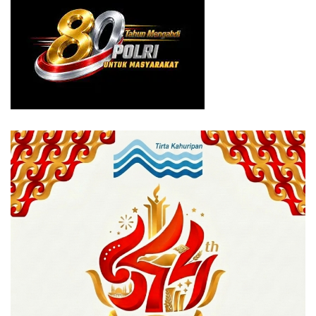
memberikan kontribusi positif bagi pemerintah dalam
mengatasi permasalahan yang ada di Kabupaten Bogor
dalam bentuk diskusi.
“Hasil dari diskusi hari ini akan kita rekomendasikan
kepada dinas terkait, harapannya permasalahan yang ada
di lapangan bisa dituntaskan berdasarkan usulan dan
aspirasi masyarakat,” katanya.
Bambang mengatakan, semoga kedepan sinergitas antara
Pemkab Bogor dengan Ormas berjalan dengan baik dan
harmonis untuk menyelesaikan permasalahan yang ada.
“Acara ini juga sebagai wadah, memberikan bekal terkait
upaya meningkatkan perekonomian masyarakat melalui
UMKM yang yang mampu memperluas lapangan kerja dan
meningkatkan kesejahteraan,” tambahnya.
Tags:
Bambang tawekal
kabupaten bogor
Kesbangpol