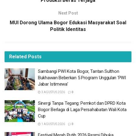
Produksi Beras Terjaga
“Berhasilnya pembangunan sebagai pengamalan
Next Post
Pancasila tergantung daripada partisipasi seluruh
MUI Dorong Ulama Bogor Edukasi Masyarakat Soal
masyarakat serta pada sikap mental, tekad, semangat,
Politik Identitas
ketaatan dan disiplin para penyelenggara negara,”
katanya.
Related
Posts
BACA
JUGA
Sambangi PWI Kota Bogor, Tantan Sulthon
Sambangi PWI Kota Bogor, Tantan Sulthon
Bukhawan Beberkan 5 Program Unggulan ‘PWI
Bukhawan Beberkan 5 Program Unggulan ‘PWI
Jabar Istimewa’
Jabar Istimewa’
3 AGUSTUS 2026
3 AGUSTUS 2026
0
Sinergi Tanpa Tegang: Pemkot dan DPRD Kota
Sinergi Tanpa Tegang: Pemkot dan DPRD Kota
Bogor Berlaga di Laga Persahabatan Wali Kota
Bogor Berlaga di Laga Persahabatan Wali Kota
Cup
Cup
1 AGUSTUS 2026
1 AGUSTUS 2026
0
Festival Merah Putih 2026 Resmi Dibuka,
Festival Merah Putih 2026 Resmi Dibuka,